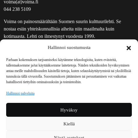
voima(at)voima.fi
044 238 5109
Voima on painosmäärältään Suomen suurin kulttuurilehti. Se
nostaa esiin yhteiskunnallisia aiheita niin maailmalta kuin
kotimaasta. Lehti on ilmestynyt vuodesta 1999.
Hallinnoi suostumusta
TOIMITUS
UUTISKIRJE
Parhaan kokemuksen tarjoamiseksi käytämme teknologioita, kuten evästeitä,
tallentaaksemme ja/tai käyttääksemme laitetietoja. Näiden tekniikoiden hyväksyminen
MAINOSTAJILLE
antaa meille mahdollisuuden käsitellä tietoja, kuten selauskäyttäytymistä tai yksilöllisiä
VASTAMAINOKSET
tunnuksia tällä sivustolla. Suostumuksen jättäminen tai peruuttaminen voi vaikuttaa
haitallisesti tiettyihin ominaisuuksiin ja toimintoihin.
JAKELUPAIKAT
REKISTERISELOSTE
Hallinnoi palveluita
EVÄSTEKÄYTÄNTÖ (EU)
TILAUKSEN PERUUTUSPYYNTÖ
Hyväksy
TILAUSOHJEET JA -EHDOT
Kiellä
Voima sosiaalisessa mediassa
Näytä asetukset