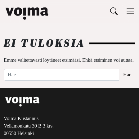
Päävalikko
Siirry sisältöön
EI TULOKSIA
Emme valitettavasti löytäneet etsimääsi. Ehkä etsiminen voi auttaa.
Hae:
Voima Kustannus
Vellamonkatu 30 B 3 krs.
00550 Helsinki