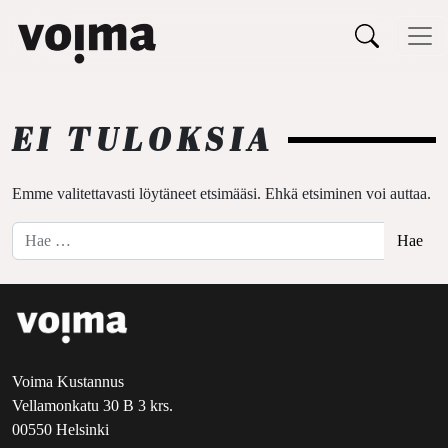
Päävalikko
Siirry sisältöön
EI TULOKSIA
Emme valitettavasti löytäneet etsimääsi. Ehkä etsiminen voi auttaa.
Hae:
Voima Kustannus
Vellamonkatu 30 B 3 krs.
00550 Helsinki