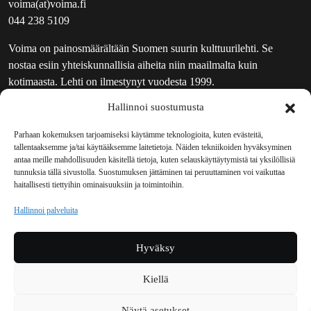
voima(at)voima.fi
044 238 5109
Voima on painosmäärältään Suomen suurin kulttuurilehti. Se
nostaa esiin yhteiskunnallisia aiheita niin maailmalta kuin
kotimaasta. Lehti on ilmestynyt vuodesta 1999.
Hallinnoi suostumusta
TOIMITUS
UUTISKIRJE
Parhaan kokemuksen tarjoamiseksi käytämme teknologioita, kuten evästeitä,
tallentaaksemme ja/tai käyttääksemme laitetietoja. Näiden tekniikoiden hyväksyminen
MAINOSTAJILLE
antaa meille mahdollisuuden käsitellä tietoja, kuten selauskäyttäytymistä tai yksilöllisiä
VASTAMAINOKSET
tunnuksia tällä sivustolla. Suostumuksen jättäminen tai peruuttaminen voi vaikuttaa
haitallisesti tiettyihin ominaisuuksiin ja toimintoihin.
JAKELUPAIKAT
REKISTERISELOSTE
Hallinnoi palveluita
EVÄSTEKÄYTÄNTÖ (EU)
TILAUKSEN PERUUTUSPYYNTÖ
Hyväksy
TILAUSOHJEET JA -EHDOT
Kiellä
Voima sosiaalisessa mediassa
Näytä asetukset