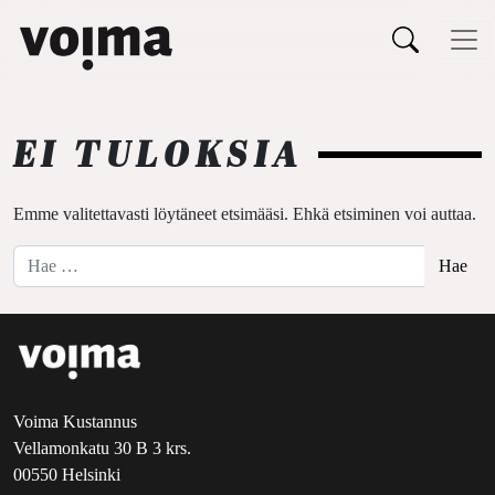
Päävalikko
Siirry sisältöön
EI TULOKSIA
Emme valitettavasti löytäneet etsimääsi. Ehkä etsiminen voi auttaa.
Hae:
Voima Kustannus
Vellamonkatu 30 B 3 krs.
00550 Helsinki