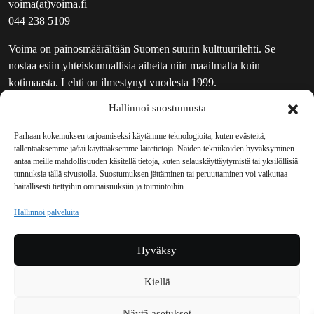
voima(at)voima.fi
044 238 5109
Voima on painosmäärältään Suomen suurin kulttuurilehti. Se
nostaa esiin yhteiskunnallisia aiheita niin maailmalta kuin
kotimaasta. Lehti on ilmestynyt vuodesta 1999.
Hallinnoi suostumusta
TOIMITUS
UUTISKIRJE
Parhaan kokemuksen tarjoamiseksi käytämme teknologioita, kuten evästeitä,
tallentaaksemme ja/tai käyttääksemme laitetietoja. Näiden tekniikoiden hyväksyminen
MAINOSTAJILLE
antaa meille mahdollisuuden käsitellä tietoja, kuten selauskäyttäytymistä tai yksilöllisiä
VASTAMAINOKSET
tunnuksia tällä sivustolla. Suostumuksen jättäminen tai peruuttaminen voi vaikuttaa
haitallisesti tiettyihin ominaisuuksiin ja toimintoihin.
JAKELUPAIKAT
REKISTERISELOSTE
Hallinnoi palveluita
EVÄSTEKÄYTÄNTÖ (EU)
TILAUKSEN PERUUTUSPYYNTÖ
Hyväksy
TILAUSOHJEET JA -EHDOT
Kiellä
Voima sosiaalisessa mediassa
Näytä asetukset