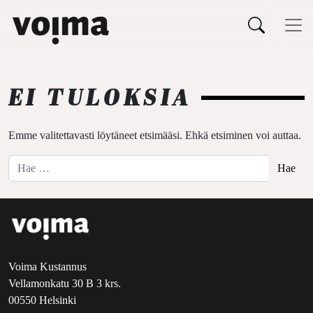
Päävalikko
Siirry sisältöön
EI TULOKSIA
Emme valitettavasti löytäneet etsimääsi. Ehkä etsiminen voi auttaa.
Hae:
Voima Kustannus
Vellamonkatu 30 B 3 krs.
00550 Helsinki