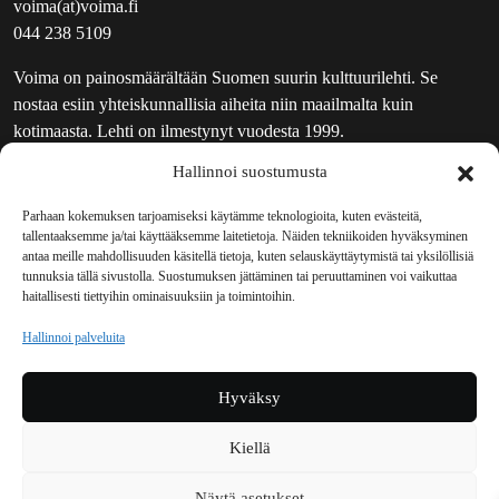
voima(at)voima.fi
044 238 5109
Voima on painosmäärältään Suomen suurin kulttuurilehti. Se
nostaa esiin yhteiskunnallisia aiheita niin maailmalta kuin
kotimaasta. Lehti on ilmestynyt vuodesta 1999.
Hallinnoi suostumusta
TOIMITUS
UUTISKIRJE
Parhaan kokemuksen tarjoamiseksi käytämme teknologioita, kuten evästeitä,
tallentaaksemme ja/tai käyttääksemme laitetietoja. Näiden tekniikoiden hyväksyminen
MAINOSTAJILLE
antaa meille mahdollisuuden käsitellä tietoja, kuten selauskäyttäytymistä tai yksilöllisiä
VASTAMAINOKSET
tunnuksia tällä sivustolla. Suostumuksen jättäminen tai peruuttaminen voi vaikuttaa
haitallisesti tiettyihin ominaisuuksiin ja toimintoihin.
JAKELUPAIKAT
REKISTERISELOSTE
Hallinnoi palveluita
EVÄSTEKÄYTÄNTÖ (EU)
TILAUKSEN PERUUTUSPYYNTÖ
Hyväksy
TILAUSOHJEET JA -EHDOT
Kiellä
Voima sosiaalisessa mediassa
Näytä asetukset