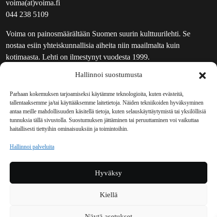
voima(at)voima.fi
044 238 5109
Voima on painosmäärältään Suomen suurin kulttuurilehti. Se
nostaa esiin yhteiskunnallisia aiheita niin maailmalta kuin
kotimaasta. Lehti on ilmestynyt vuodesta 1999.
Hallinnoi suostumusta
TOIMITUS
UUTISKIRJE
Parhaan kokemuksen tarjoamiseksi käytämme teknologioita, kuten evästeitä,
tallentaaksemme ja/tai käyttääksemme laitetietoja. Näiden tekniikoiden hyväksyminen
MAINOSTAJILLE
antaa meille mahdollisuuden käsitellä tietoja, kuten selauskäyttäytymistä tai yksilöllisiä
VASTAMAINOKSET
tunnuksia tällä sivustolla. Suostumuksen jättäminen tai peruuttaminen voi vaikuttaa
haitallisesti tiettyihin ominaisuuksiin ja toimintoihin.
JAKELUPAIKAT
REKISTERISELOSTE
Hallinnoi palveluita
EVÄSTEKÄYTÄNTÖ (EU)
TILAUKSEN PERUUTUSPYYNTÖ
Hyväksy
TILAUSOHJEET JA -EHDOT
Kiellä
Voima sosiaalisessa mediassa
Näytä asetukset