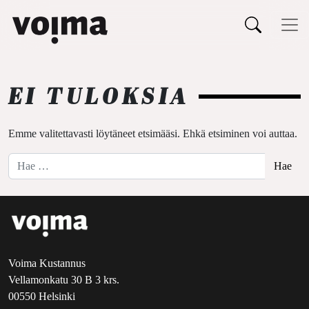
Päävalikko
Siirry sisältöön
EI TULOKSIA
Emme valitettavasti löytäneet etsimääsi. Ehkä etsiminen voi auttaa.
Hae:
Voima Kustannus
Vellamonkatu 30 B 3 krs.
00550 Helsinki