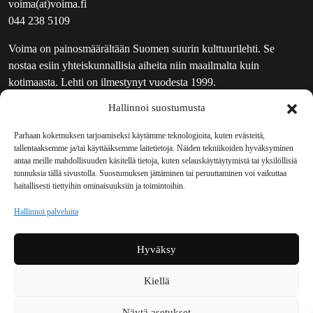
voima(at)voima.fi
044 238 5109
Voima on painosmäärältään Suomen suurin kulttuurilehti. Se
nostaa esiin yhteiskunnallisia aiheita niin maailmalta kuin
kotimaasta. Lehti on ilmestynyt vuodesta 1999.
Hallinnoi suostumusta
TOIMITUS
UUTISKIRJE
Parhaan kokemuksen tarjoamiseksi käytämme teknologioita, kuten evästeitä,
tallentaaksemme ja/tai käyttääksemme laitetietoja. Näiden tekniikoiden hyväksyminen
MAINOSTAJILLE
antaa meille mahdollisuuden käsitellä tietoja, kuten selauskäyttäytymistä tai yksilöllisiä
VASTAMAINOKSET
tunnuksia tällä sivustolla. Suostumuksen jättäminen tai peruuttaminen voi vaikuttaa
haitallisesti tiettyihin ominaisuuksiin ja toimintoihin.
JAKELUPAIKAT
REKISTERISELOSTE
Hallinnoi palveluita
EVÄSTEKÄYTÄNTÖ (EU)
TILAUKSEN PERUUTUSPYYNTÖ
Hyväksy
TILAUSOHJEET JA -EHDOT
Kiellä
Voima sosiaalisessa mediassa
Näytä asetukset