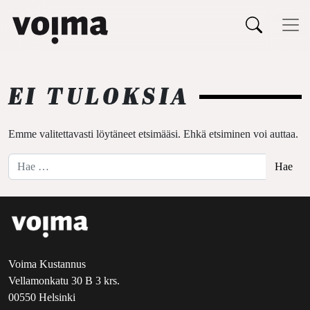
Päävalikko
Siirry sisältöön
EI TULOKSIA
Emme valitettavasti löytäneet etsimääsi. Ehkä etsiminen voi auttaa.
Hae:
Voima Kustannus
Vellamonkatu 30 B 3 krs.
00550 Helsinki