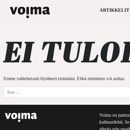
ARTIKKELIT
Päävalikko
Siirry sisältöön
EI TULO
Emme valitettavasti löytäneet etsimääsi. Ehkä etsiminen voi auttaa.
Hae:
Voima on painos
kulttuurilehti. S
aiheita niin maai