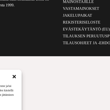
MAINOSTAJILLE
sta 1999.
VASTAMAINOKSET
JAKELUPAIKAT
REKISTERISELOSTE
EVÄSTEKÄYTÄNTÖ (EU)
TILAUKSEN PERUUTUS
TILAUSOHJEET JA -EHD
mme ja/tai
en käsitellä
en jättäminen