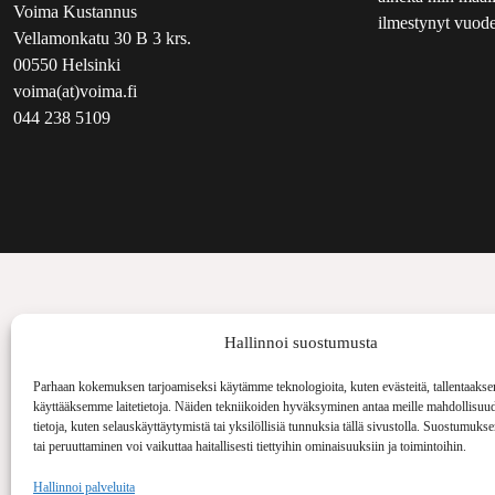
Voima Kustannus
ilmestynyt vuode
Vellamonkatu 30 B 3 krs.
00550 Helsinki
voima(at)voima.fi
044 238 5109
Hallinnoi suostumusta
Parhaan kokemuksen tarjoamiseksi käytämme teknologioita, kuten evästeitä, tallentaakse
käyttääksemme laitetietoja. Näiden tekniikoiden hyväksyminen antaa meille mahdollisuud
tietoja, kuten selauskäyttäytymistä tai yksilöllisiä tunnuksia tällä sivustolla. Suostumuks
tai peruuttaminen voi vaikuttaa haitallisesti tiettyihin ominaisuuksiin ja toimintoihin.
Hallinnoi palveluita