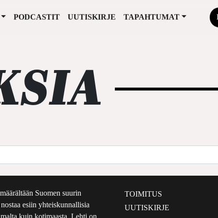
PODCASTIT
UUTISKIRJE
TAPAHTUMAT
KSIA
määrältään Suomen suurin
TOIMITUS
e nostaa esiin yhteiskunnallisia
UUTISKIRJE
lmalta kuin kotimaasta. Lehti on