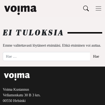
Päävalikko
Siirry sisältöön
EI TULOKSIA
Emme valitettavasti löytäneet etsimääsi. Ehkä etsiminen voi auttaa.
Hae:
Voima Kustannus
Vellamonkatu 30 B 3 krs.
00550 Helsinki