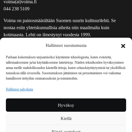
voima(at)voima.fi
044 238 5109
Voima on painosmäärältään Suomen suurin kulttuurilehti. Se
nostaa esiin yhteiskunnallisia aiheita niin maailmalta kuin
kotimaasta. Lehti on ilmestynyt vuodesta 1999.
Hallinnoi suostumusta
TOIMITUS
UUTISKIRJE
Parhaan kokemuksen tarjoamiseksi käytämme teknologioita, kuten evästeitä,
tallentaaksemme ja/tai käyttääksemme laitetietoja. Näiden tekniikoiden hyväksyminen
MAINOSTAJILLE
antaa meille mahdollisuuden käsitellä tietoja, kuten selauskäyttäytymistä tai yksilöllisiä
VASTAMAINOKSET
tunnuksia tällä sivustolla. Suostumuksen jättäminen tai peruuttaminen voi vaikuttaa
haitallisesti tiettyihin ominaisuuksiin ja toimintoihin.
JAKELUPAIKAT
REKISTERISELOSTE
Hallinnoi palveluita
EVÄSTEKÄYTÄNTÖ (EU)
TILAUKSEN PERUUTUSPYYNTÖ
Hyväksy
TILAUSOHJEET JA -EHDOT
Kiellä
Voima sosiaalisessa mediassa
Näytä asetukset