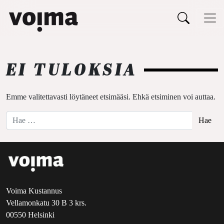
Päävalikko
Siirry sisältöön
EI TULOKSIA
Emme valitettavasti löytäneet etsimääsi. Ehkä etsiminen voi auttaa.
Hae:
Voima Kustannus
Vellamonkatu 30 B 3 krs.
00550 Helsinki