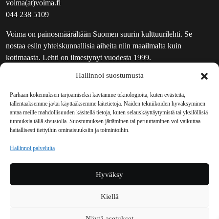
voima(at)voima.fi
044 238 5109
Voima on painosmäärältään Suomen suurin kulttuurilehti. Se
nostaa esiin yhteiskunnallisia aiheita niin maailmalta kuin
kotimaasta. Lehti on ilmestynyt vuodesta 1999.
Hallinnoi suostumusta
TOIMITUS
UUTISKIRJE
Parhaan kokemuksen tarjoamiseksi käytämme teknologioita, kuten evästeitä,
tallentaaksemme ja/tai käyttääksemme laitetietoja. Näiden tekniikoiden hyväksyminen
MAINOSTAJILLE
antaa meille mahdollisuuden käsitellä tietoja, kuten selauskäyttäytymistä tai yksilöllisiä
VASTAMAINOKSET
tunnuksia tällä sivustolla. Suostumuksen jättäminen tai peruuttaminen voi vaikuttaa
haitallisesti tiettyihin ominaisuuksiin ja toimintoihin.
JAKELUPAIKAT
REKISTERISELOSTE
Hallinnoi palveluita
EVÄSTEKÄYTÄNTÖ (EU)
TILAUKSEN PERUUTUSPYYNTÖ
Hyväksy
TILAUSOHJEET JA -EHDOT
Kiellä
Voima sosiaalisessa mediassa
Näytä asetukset