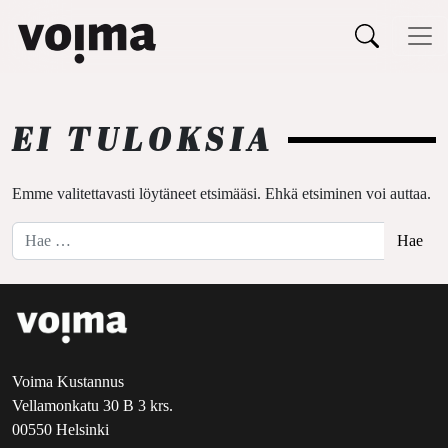
Päävalikko
Siirry sisältöön
EI TULOKSIA
Emme valitettavasti löytäneet etsimääsi. Ehkä etsiminen voi auttaa.
Hae:
Voima Kustannus
Vellamonkatu 30 B 3 krs.
00550 Helsinki