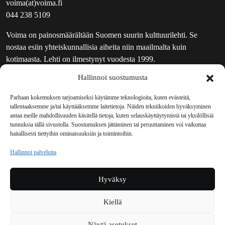
voima(at)voima.fi
044 238 5109
Voima on painosmäärältään Suomen suurin kulttuurilehti. Se
nostaa esiin yhteiskunnallisia aiheita niin maailmalta kuin
kotimaasta. Lehti on ilmestynyt vuodesta 1999.
Hallinnoi suostumusta
TOIMITUS
UUTISKIRJE
Parhaan kokemuksen tarjoamiseksi käytämme teknologioita, kuten evästeitä,
tallentaaksemme ja/tai käyttääksemme laitetietoja. Näiden tekniikoiden hyväksyminen
MAINOSTAJILLE
antaa meille mahdollisuuden käsitellä tietoja, kuten selauskäyttäytymistä tai yksilöllisiä
VASTAMAINOKSET
tunnuksia tällä sivustolla. Suostumuksen jättäminen tai peruuttaminen voi vaikuttaa
haitallisesti tiettyihin ominaisuuksiin ja toimintoihin.
JAKELUPAIKAT
REKISTERISELOSTE
Hallinnoi palveluita
EVÄSTEKÄYTÄNTÖ (EU)
TILAUKSEN PERUUTUSPYYNTÖ
Hyväksy
TILAUSOHJEET JA -EHDOT
Kiellä
Voima sosiaalisessa mediassa
Näytä asetukset