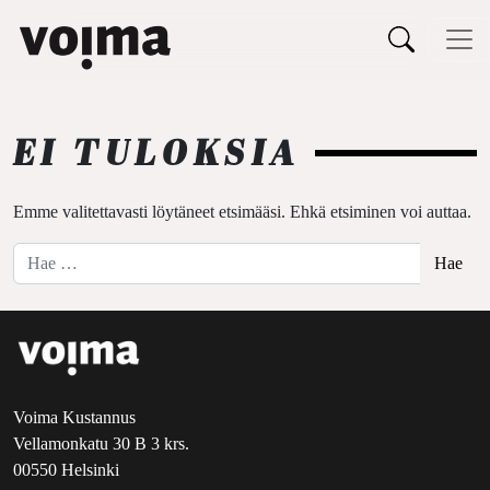
Päävalikko
Siirry sisältöön
EI TULOKSIA
Emme valitettavasti löytäneet etsimääsi. Ehkä etsiminen voi auttaa.
Hae:
Voima Kustannus
Vellamonkatu 30 B 3 krs.
00550 Helsinki