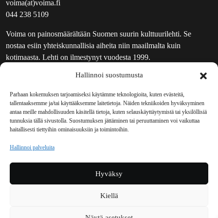
voima(at)voima.fi
044 238 5109
Voima on painosmäärältään Suomen suurin kulttuurilehti. Se
nostaa esiin yhteiskunnallisia aiheita niin maailmalta kuin
kotimaasta. Lehti on ilmestynyt vuodesta 1999.
Hallinnoi suostumusta
TOIMITUS
UUTISKIRJE
Parhaan kokemuksen tarjoamiseksi käytämme teknologioita, kuten evästeitä,
tallentaaksemme ja/tai käyttääksemme laitetietoja. Näiden tekniikoiden hyväksyminen
MAINOSTAJILLE
antaa meille mahdollisuuden käsitellä tietoja, kuten selauskäyttäytymistä tai yksilöllisiä
VASTAMAINOKSET
tunnuksia tällä sivustolla. Suostumuksen jättäminen tai peruuttaminen voi vaikuttaa
haitallisesti tiettyihin ominaisuuksiin ja toimintoihin.
JAKELUPAIKAT
REKISTERISELOSTE
Hallinnoi palveluita
EVÄSTEKÄYTÄNTÖ (EU)
TILAUKSEN PERUUTUSPYYNTÖ
Hyväksy
TILAUSOHJEET JA -EHDOT
Kiellä
Voima sosiaalisessa mediassa
Näytä asetukset