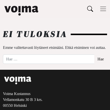
Päävalikko
Siirry sisältöön
EI TULOKSIA
Emme valitettavasti löytäneet etsimääsi. Ehkä etsiminen voi auttaa.
Hae:
Voima Kustannus
Vellamonkatu 30 B 3 krs.
00550 Helsinki