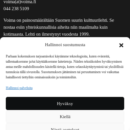
voima(at)voima.fi
044 238 5109
Voima on painosmäärältään Suomen suurin kulttuurilehti. Se
nostaa esiin yhteiskunnallisia aiheita niin maailmalta kuin
kotimaasta. Lehti on ilmestynyt vuodesta 1999.
Hallinnoi suostumusta
TOIMITUS
UUTISKIRJE
Parhaan kokemuksen tarjoamiseksi käytämme teknologioita, kuten evästeitä,
tallentaaksemme ja/tai käyttääksemme laitetietoja. Näiden tekniikoiden hyväksyminen
MAINOSTAJILLE
antaa meille mahdollisuuden käsitellä tietoja, kuten selauskäyttäytymistä tai yksilöllisiä
VASTAMAINOKSET
tunnuksia tällä sivustolla. Suostumuksen jättäminen tai peruuttaminen voi vaikuttaa
haitallisesti tiettyihin ominaisuuksiin ja toimintoihin.
JAKELUPAIKAT
REKISTERISELOSTE
Hallinnoi palveluita
EVÄSTEKÄYTÄNTÖ (EU)
TILAUKSEN PERUUTUSPYYNTÖ
Hyväksy
TILAUSOHJEET JA -EHDOT
Kiellä
Voima sosiaalisessa mediassa
Näytä asetukset