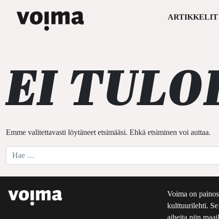
ARTIKKELIT
Päävalikko
Siirry sisältöön
EI TULO
Emme valitettavasti löytäneet etsimääsi. Ehkä etsiminen voi auttaa.
Hae:
Voima on painos
kulttuurilehti. S
aiheita niin maai