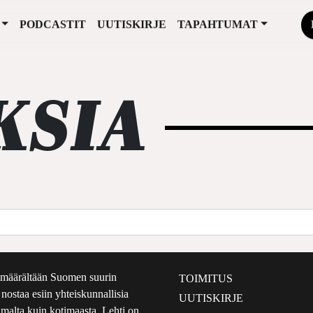
PODCASTIT
UUTISKIRJE
TAPAHTUMAT
KSIA
määrältään Suomen suurin
TOIMITUS
e nostaa esiin yhteiskunnallisia
UUTISKIRJE
lmalta kuin kotimaasta. Lehti on