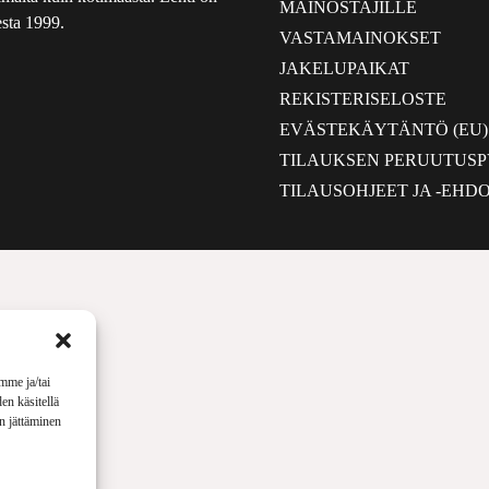
MAINOSTAJILLE
sta 1999.
VASTAMAINOKSET
JAKELUPAIKAT
REKISTERISELOSTE
EVÄSTEKÄYTÄNTÖ (EU)
TILAUKSEN PERUUTUS
TILAUSOHJEET JA -EHD
mme ja/tai
en käsitellä
en jättäminen