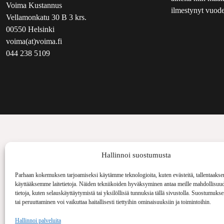
Voima Kustannus
ilmestynyt vuode
Vellamonkatu 30 B 3 krs.
00550 Helsinki
voima(at)voima.fi
044 238 5109
Hallinnoi suostumusta
Parhaan kokemuksen tarjoamiseksi käytämme teknologioita, kuten evästeitä, tallentaakse
käyttääksemme laitetietoja. Näiden tekniikoiden hyväksyminen antaa meille mahdollisuud
tietoja, kuten selauskäyttäytymistä tai yksilöllisiä tunnuksia tällä sivustolla. Suostumuks
tai peruuttaminen voi vaikuttaa haitallisesti tiettyihin ominaisuuksiin ja toimintoihin.
Hallinnoi palveluita