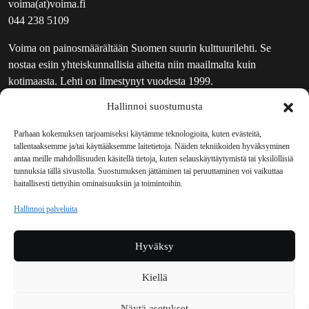
voima(at)voima.fi
044 238 5109
Voima on painosmäärältään Suomen suurin kulttuurilehti. Se
nostaa esiin yhteiskunnallisia aiheita niin maailmalta kuin
kotimaasta. Lehti on ilmestynyt vuodesta 1999.
Hallinnoi suostumusta
TOIMITUS
UUTISKIRJE
Parhaan kokemuksen tarjoamiseksi käytämme teknologioita, kuten evästeitä,
tallentaaksemme ja/tai käyttääksemme laitetietoja. Näiden tekniikoiden hyväksyminen
MAINOSTAJILLE
antaa meille mahdollisuuden käsitellä tietoja, kuten selauskäyttäytymistä tai yksilöllisiä
VASTAMAINOKSET
tunnuksia tällä sivustolla. Suostumuksen jättäminen tai peruuttaminen voi vaikuttaa
haitallisesti tiettyihin ominaisuuksiin ja toimintoihin.
JAKELUPAIKAT
REKISTERISELOSTE
Hallinnoi palveluita
EVÄSTEKÄYTÄNTÖ (EU)
TILAUKSEN PERUUTUSPYYNTÖ
Hyväksy
TILAUSOHJEET JA -EHDOT
Kiellä
Voima sosiaalisessa mediassa
Näytä asetukset