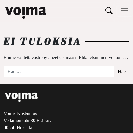
Päävalikko
Siirry sisältöön
EI TULOKSIA
Emme valitettavasti löytäneet etsimääsi. Ehkä etsiminen voi auttaa.
Hae:
Voima Kustannus
Vellamonkatu 30 B 3 krs.
00550 Helsinki