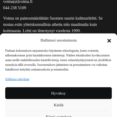
voima(at)voima.fi
044 238 5109
Voima on painosmäärältään Suomen suurin kulttuurilehti. Se
nostaa esiin yhteiskunnallisia aiheita niin maailmalta kuin
kotimaasta. Lehti on ilmestynyt vuodesta 1999.
Hallinnoi suostumusta
TOIMITUS
UUTISKIRJE
Parhaan kokemuksen tarjoamiseksi käytämme teknologioita, kuten evästeitä,
tallentaaksemme ja/tai käyttääksemme laitetietoja. Näiden tekniikoiden hyväksyminen
MAINOSTAJILLE
antaa meille mahdollisuuden käsitellä tietoja, kuten selauskäyttäytymistä tai yksilöllisiä
VASTAMAINOKSET
tunnuksia tällä sivustolla. Suostumuksen jättäminen tai peruuttaminen voi vaikuttaa
haitallisesti tiettyihin ominaisuuksiin ja toimintoihin.
JAKELUPAIKAT
REKISTERISELOSTE
Hallinnoi palveluita
EVÄSTEKÄYTÄNTÖ (EU)
TILAUKSEN PERUUTUSPYYNTÖ
Hyväksy
TILAUSOHJEET JA -EHDOT
Kiellä
Voima sosiaalisessa mediassa
Näytä asetukset