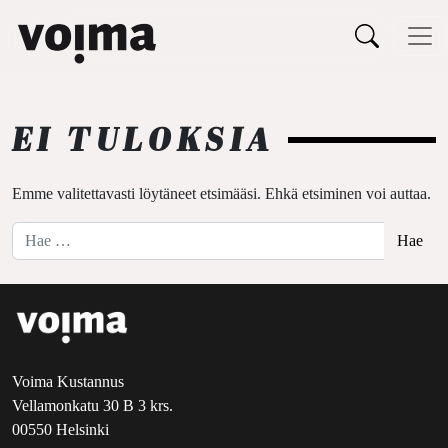
Päävalikko
Siirry sisältöön
EI TULOKSIA
Emme valitettavasti löytäneet etsimääsi. Ehkä etsiminen voi auttaa.
Hae:
Voima Kustannus
Vellamonkatu 30 B 3 krs.
00550 Helsinki