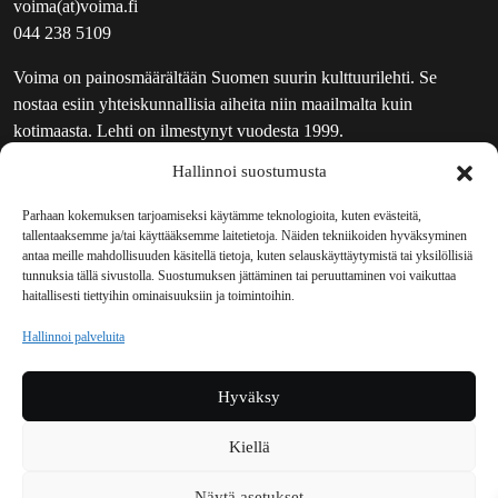
voima(at)voima.fi
044 238 5109
Voima on painosmäärältään Suomen suurin kulttuurilehti. Se
nostaa esiin yhteiskunnallisia aiheita niin maailmalta kuin
kotimaasta. Lehti on ilmestynyt vuodesta 1999.
Hallinnoi suostumusta
TOIMITUS
UUTISKIRJE
Parhaan kokemuksen tarjoamiseksi käytämme teknologioita, kuten evästeitä,
tallentaaksemme ja/tai käyttääksemme laitetietoja. Näiden tekniikoiden hyväksyminen
MAINOSTAJILLE
antaa meille mahdollisuuden käsitellä tietoja, kuten selauskäyttäytymistä tai yksilöllisiä
VASTAMAINOKSET
tunnuksia tällä sivustolla. Suostumuksen jättäminen tai peruuttaminen voi vaikuttaa
haitallisesti tiettyihin ominaisuuksiin ja toimintoihin.
JAKELUPAIKAT
REKISTERISELOSTE
Hallinnoi palveluita
EVÄSTEKÄYTÄNTÖ (EU)
TILAUKSEN PERUUTUSPYYNTÖ
Hyväksy
TILAUSOHJEET JA -EHDOT
Kiellä
Voima sosiaalisessa mediassa
Näytä asetukset