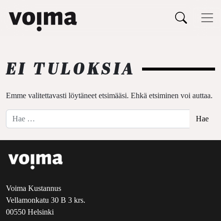
Päävalikko
Siirry sisältöön
EI TULOKSIA
Emme valitettavasti löytäneet etsimääsi. Ehkä etsiminen voi auttaa.
Hae:
Voima Kustannus
Vellamonkatu 30 B 3 krs.
00550 Helsinki