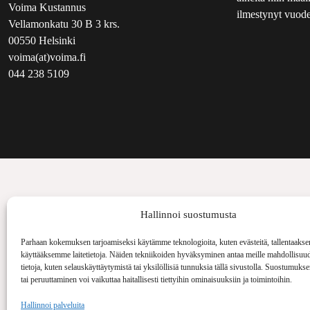
Voima Kustannus
ilmestynyt vuode
Vellamonkatu 30 B 3 krs.
00550 Helsinki
voima(at)voima.fi
044 238 5109
Hallinnoi suostumusta
Parhaan kokemuksen tarjoamiseksi käytämme teknologioita, kuten evästeitä, tallentaakse
käyttääksemme laitetietoja. Näiden tekniikoiden hyväksyminen antaa meille mahdollisuud
tietoja, kuten selauskäyttäytymistä tai yksilöllisiä tunnuksia tällä sivustolla. Suostumuks
tai peruuttaminen voi vaikuttaa haitallisesti tiettyihin ominaisuuksiin ja toimintoihin.
Hallinnoi palveluita