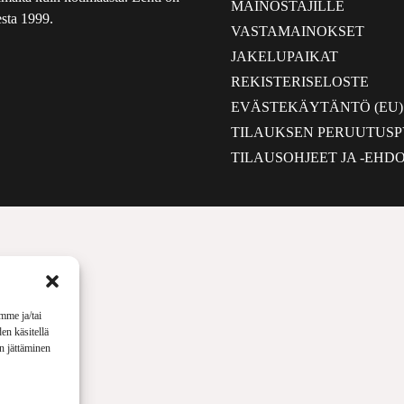
MAINOSTAJILLE
sta 1999.
VASTAMAINOKSET
JAKELUPAIKAT
REKISTERISELOSTE
EVÄSTEKÄYTÄNTÖ (EU)
TILAUKSEN PERUUTUS
TILAUSOHJEET JA -EHD
mme ja/tai
en käsitellä
en jättäminen