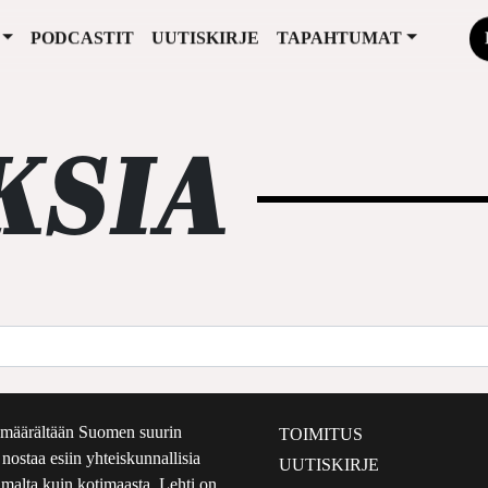
PODCASTIT
UUTISKIRJE
TAPAHTUMAT
KSIA
määrältään Suomen suurin
TOIMITUS
e nostaa esiin yhteiskunnallisia
UUTISKIRJE
lmalta kuin kotimaasta. Lehti on