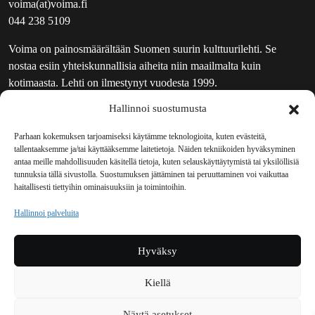
voima(at)voima.fi
044 238 5109
Voima on painosmäärältään Suomen suurin kulttuurilehti. Se
nostaa esiin yhteiskunnallisia aiheita niin maailmalta kuin
kotimaasta. Lehti on ilmestynyt vuodesta 1999.
Hallinnoi suostumusta
TOIMITUS
UUTISKIRJE
Parhaan kokemuksen tarjoamiseksi käytämme teknologioita, kuten evästeitä,
tallentaaksemme ja/tai käyttääksemme laitetietoja. Näiden tekniikoiden hyväksyminen
MAINOSTAJILLE
antaa meille mahdollisuuden käsitellä tietoja, kuten selauskäyttäytymistä tai yksilöllisiä
VASTAMAINOKSET
tunnuksia tällä sivustolla. Suostumuksen jättäminen tai peruuttaminen voi vaikuttaa
haitallisesti tiettyihin ominaisuuksiin ja toimintoihin.
JAKELUPAIKAT
REKISTERISELOSTE
Hallinnoi palveluita
EVÄSTEKÄYTÄNTÖ (EU)
TILAUKSEN PERUUTUSPYYNTÖ
Hyväksy
TILAUSOHJEET JA -EHDOT
Kiellä
Voima sosiaalisessa mediassa
Näytä asetukset