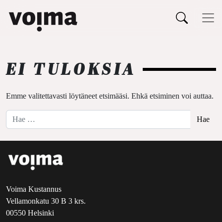
Päävalikko
Siirry sisältöön
EI TULOKSIA
Emme valitettavasti löytäneet etsimääsi. Ehkä etsiminen voi auttaa.
Hae:
Voima Kustannus
Vellamonkatu 30 B 3 krs.
00550 Helsinki