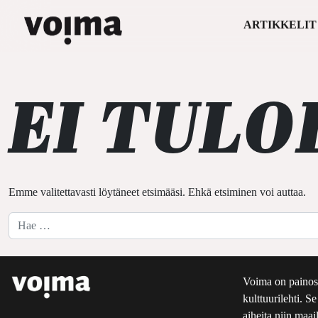
ARTIKKELIT
Päävalikko
Siirry sisältöön
EI TULO
Emme valitettavasti löytäneet etsimääsi. Ehkä etsiminen voi auttaa.
Hae:
Voima on painos
kulttuurilehti. S
aiheita niin maai