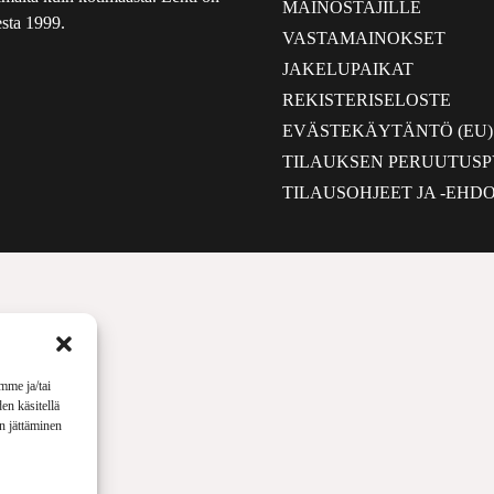
MAINOSTAJILLE
sta 1999.
VASTAMAINOKSET
JAKELUPAIKAT
REKISTERISELOSTE
EVÄSTEKÄYTÄNTÖ (EU)
TILAUKSEN PERUUTUS
TILAUSOHJEET JA -EHD
mme ja/tai
en käsitellä
en jättäminen