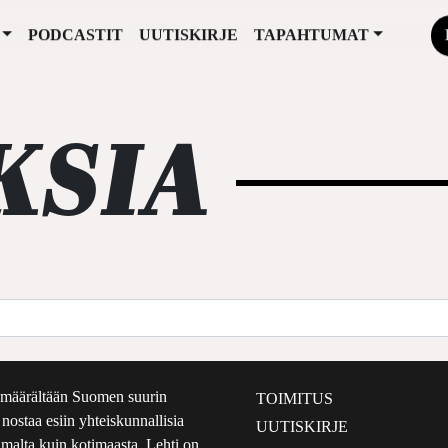
PODCASTIT
UUTISKIRJE
TAPAHTUMAT
KSIA
määrältään Suomen suurin
TOIMITUS
e nostaa esiin yhteiskunnallisia
UUTISKIRJE
lmalta kuin kotimaasta. Lehti on