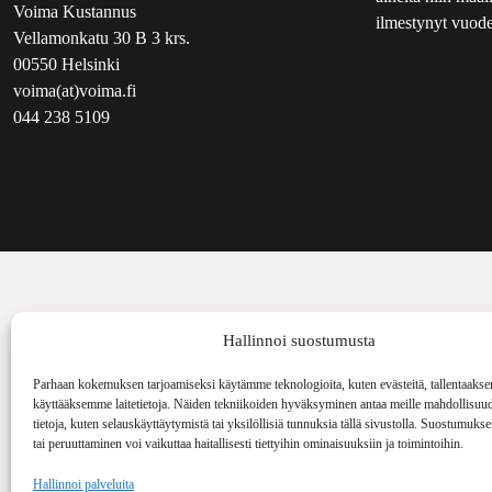
Voima Kustannus
ilmestynyt vuode
Vellamonkatu 30 B 3 krs.
00550 Helsinki
voima(at)voima.fi
044 238 5109
Hallinnoi suostumusta
Parhaan kokemuksen tarjoamiseksi käytämme teknologioita, kuten evästeitä, tallentaakse
käyttääksemme laitetietoja. Näiden tekniikoiden hyväksyminen antaa meille mahdollisuud
tietoja, kuten selauskäyttäytymistä tai yksilöllisiä tunnuksia tällä sivustolla. Suostumuks
tai peruuttaminen voi vaikuttaa haitallisesti tiettyihin ominaisuuksiin ja toimintoihin.
Hallinnoi palveluita