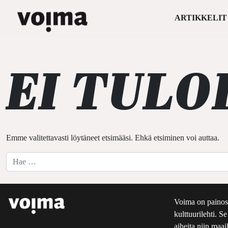
ARTIKKELIT
Päävalikko
Siirry sisältöön
EI TULO
Emme valitettavasti löytäneet etsimääsi. Ehkä etsiminen voi auttaa.
Hae:
Voima on painos
kulttuurilehti. S
aiheita niin maai