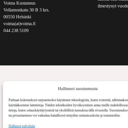
Voima Kustannus
ilmestynyt vuode
Vellamonkatu 30 B 3 krs.
00550 Helsinki
voima(at)voima.fi
044 238 5109
Hallinnoi suostumusta
Parhaan kokemuksen tarjoamiseksi käytämme teknologioita, kuten evästeitä, tallentaakse
käyttääksemme laitetietoja. Näiden tekniikoiden hyväksyminen antaa meille mahdollisuud
tietoja, kuten selauskäyttäytymistä tai yksilöllisiä tunnuksia tällä sivustolla. Suostumuks
tai peruuttaminen voi vaikuttaa haitallisesti tiettyihin ominaisuuksiin ja toimintoihin.
Hallinnoi palveluita