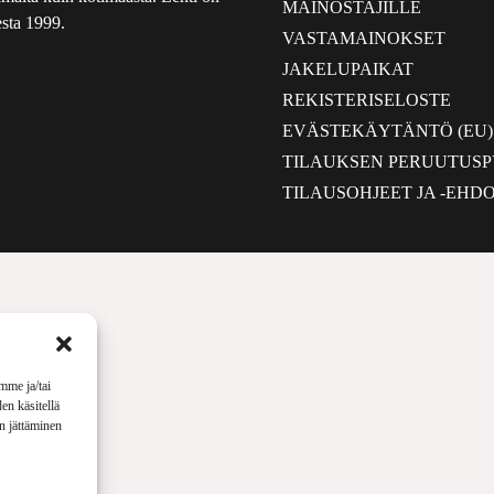
MAINOSTAJILLE
sta 1999.
VASTAMAINOKSET
JAKELUPAIKAT
REKISTERISELOSTE
EVÄSTEKÄYTÄNTÖ (EU)
TILAUKSEN PERUUTUS
TILAUSOHJEET JA -EHD
mme ja/tai
en käsitellä
en jättäminen