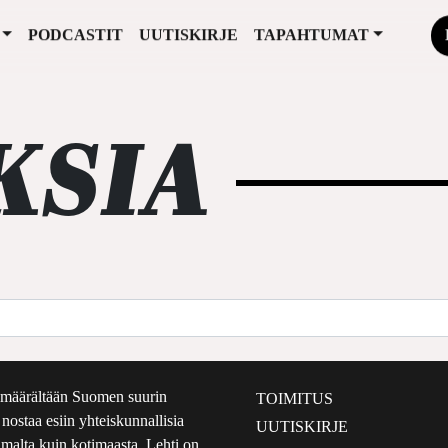
PODCASTIT
UUTISKIRJE
TAPAHTUMAT
KSIA
määrältään Suomen suurin
TOIMITUS
e nostaa esiin yhteiskunnallisia
UUTISKIRJE
lmalta kuin kotimaasta. Lehti on