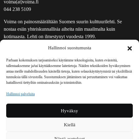
voima(at)voima.fi
044 238 5109
Voima on painosmäärältään Suomen suurin kulttuurilehti. Se
nostaa esiin yhteiskunnallisia aiheita niin maailmalta kuin
kotimaasta. Lehti on ilmestynyt vuodesta 1999.
Hallinnoi suostumusta
TOIMITUS
UUTISKIRJE
Parhaan kokemuksen tarjoamiseksi käytämme teknologioita, kuten evästeitä,
tallentaaksemme ja/tai käyttääksemme laitetietoja. Näiden tekniikoiden hyväksyminen
MAINOSTAJILLE
antaa meille mahdollisuuden käsitellä tietoja, kuten selauskäyttäytymistä tai yksilöllisiä
VASTAMAINOKSET
tunnuksia tällä sivustolla. Suostumuksen jättäminen tai peruuttaminen voi vaikuttaa
haitallisesti tiettyihin ominaisuuksiin ja toimintoihin.
JAKELUPAIKAT
REKISTERISELOSTE
Hallinnoi palveluita
EVÄSTEKÄYTÄNTÖ (EU)
TILAUKSEN PERUUTUSPYYNTÖ
Hyväksy
TILAUSOHJEET JA -EHDOT
Kiellä
Voima sosiaalisessa mediassa
Näytä asetukset