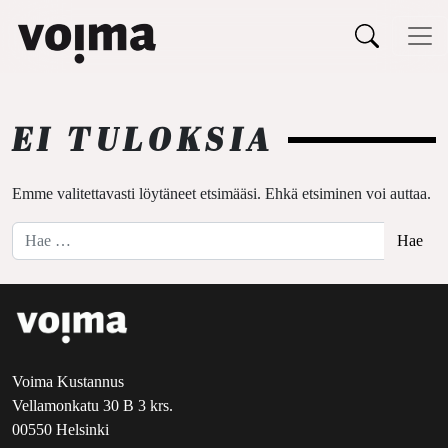
Päävalikko
Siirry sisältöön
EI TULOKSIA
Emme valitettavasti löytäneet etsimääsi. Ehkä etsiminen voi auttaa.
Hae:
Voima Kustannus
Vellamonkatu 30 B 3 krs.
00550 Helsinki