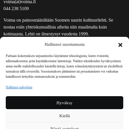
voima(at)voima.fi
044 238 5109
Voima on painosmäärältään Suomen suurin kulttuurilehti. Se
nostaa esiin yhteiskunnallisia aiheita niin maailmalta kuin
kotimaasta. Lehti on ilmestynyt vuodesta 1999.
Hallinnoi suostumusta
TOIMITUS
UUTISKIRJE
Parhaan kokemuksen tarjoamiseksi käytämme teknologioita, kuten evästeitä,
tallentaaksemme ja/tai käyttääksemme laitetietoja. Näiden tekniikoiden hyväksyminen
MAINOSTAJILLE
antaa meille mahdollisuuden käsitellä tietoja, kuten selauskäyttäytymistä tai yksilöllisiä
VASTAMAINOKSET
tunnuksia tällä sivustolla. Suostumuksen jättäminen tai peruuttaminen voi vaikuttaa
haitallisesti tiettyihin ominaisuuksiin ja toimintoihin.
JAKELUPAIKAT
REKISTERISELOSTE
Hallinnoi palveluita
EVÄSTEKÄYTÄNTÖ (EU)
TILAUKSEN PERUUTUSPYYNTÖ
Hyväksy
TILAUSOHJEET JA -EHDOT
Kiellä
Voima sosiaalisessa mediassa
Näytä asetukset