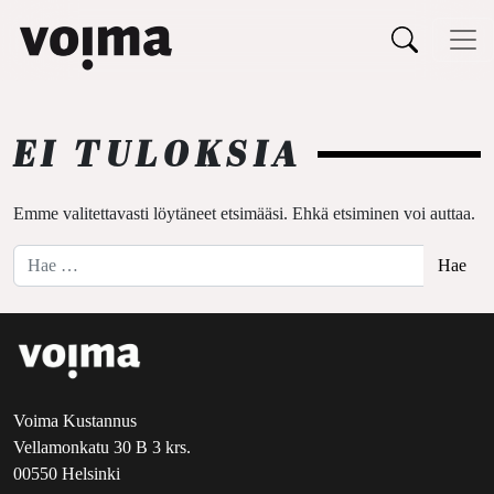
Päävalikko
Siirry sisältöön
EI TULOKSIA
Emme valitettavasti löytäneet etsimääsi. Ehkä etsiminen voi auttaa.
Hae:
Voima Kustannus
Vellamonkatu 30 B 3 krs.
00550 Helsinki