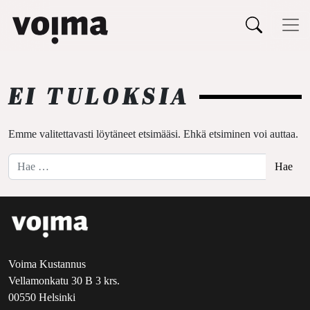
Päävalikko
Siirry sisältöön
EI TULOKSIA
Emme valitettavasti löytäneet etsimääsi. Ehkä etsiminen voi auttaa.
Hae:
Voima Kustannus
Vellamonkatu 30 B 3 krs.
00550 Helsinki