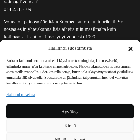
voima(at)voima.fi
044 238 5109
Voima on painosmäärältään Suomen suurin kulttuurilehti. Se
nostaa esiin yhteiskunnallisia aiheita niin maailmalta kuin
kotimaasta. Lehti on ilmestynyt vuodesta 1999.
Hallinnoi suostumusta
TOIMITUS
UUTISKIRJE
Parhaan kokemuksen tarjoamiseksi käytämme teknologioita, kuten evästeitä,
tallentaaksemme ja/tai käyttääksemme laitetietoja. Näiden tekniikoiden hyväksyminen
MAINOSTAJILLE
antaa meille mahdollisuuden käsitellä tietoja, kuten selauskäyttäytymistä tai yksilöllisiä
VASTAMAINOKSET
tunnuksia tällä sivustolla. Suostumuksen jättäminen tai peruuttaminen voi vaikuttaa
haitallisesti tiettyihin ominaisuuksiin ja toimintoihin.
JAKELUPAIKAT
REKISTERISELOSTE
Hallinnoi palveluita
EVÄSTEKÄYTÄNTÖ (EU)
TILAUKSEN PERUUTUSPYYNTÖ
Hyväksy
TILAUSOHJEET JA -EHDOT
Kiellä
Voima sosiaalisessa mediassa
Näytä asetukset