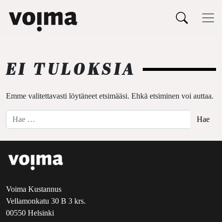
Päävalikko
Siirry sisältöön
EI TULOKSIA
Emme valitettavasti löytäneet etsimääsi. Ehkä etsiminen voi auttaa.
Hae:
Voima Kustannus
Vellamonkatu 30 B 3 krs.
00550 Helsinki