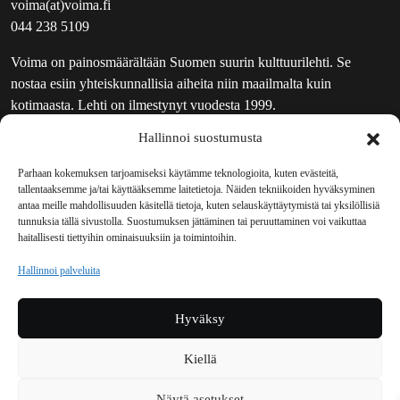
voima(at)voima.fi
044 238 5109
Voima on painosmäärältään Suomen suurin kulttuurilehti. Se
nostaa esiin yhteiskunnallisia aiheita niin maailmalta kuin
kotimaasta. Lehti on ilmestynyt vuodesta 1999.
Hallinnoi suostumusta
TOIMITUS
UUTISKIRJE
Parhaan kokemuksen tarjoamiseksi käytämme teknologioita, kuten evästeitä,
tallentaaksemme ja/tai käyttääksemme laitetietoja. Näiden tekniikoiden hyväksyminen
MAINOSTAJILLE
antaa meille mahdollisuuden käsitellä tietoja, kuten selauskäyttäytymistä tai yksilöllisiä
VASTAMAINOKSET
tunnuksia tällä sivustolla. Suostumuksen jättäminen tai peruuttaminen voi vaikuttaa
haitallisesti tiettyihin ominaisuuksiin ja toimintoihin.
JAKELUPAIKAT
REKISTERISELOSTE
Hallinnoi palveluita
EVÄSTEKÄYTÄNTÖ (EU)
TILAUKSEN PERUUTUSPYYNTÖ
Hyväksy
TILAUSOHJEET JA -EHDOT
Kiellä
Voima sosiaalisessa mediassa
Näytä asetukset