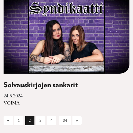
Solvauskirjojen sankarit
24.5.2024
VOIMA
Artikkelien selaus
«
1
2
3
4
34
»