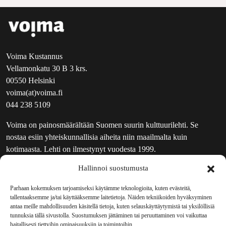
Voima Kustannus
Vellamonkatu 30 B 3 krs.
00550 Helsinki
voima(at)voima.fi
044 238 5109
Voima on painosmäärältään Suomen suurin kulttuurilehti. Se
nostaa esiin yhteiskunnallisia aiheita niin maailmalta kuin
kotimaasta. Lehti on ilmestynyt vuodesta 1999.
Hallinnoi suostumusta
TOIMITUS
UUTISKIRJE
Parhaan kokemuksen tarjoamiseksi käytämme teknologioita, kuten evästeitä,
tallentaaksemme ja/tai käyttääksemme laitetietoja. Näiden tekniikoiden hyväksyminen
MAINOSTAJILLE
antaa meille mahdollisuuden käsitellä tietoja, kuten selauskäyttäytymistä tai yksilöllisiä
VASTAMAINOKSET
tunnuksia tällä sivustolla. Suostumuksen jättäminen tai peruuttaminen voi vaikuttaa
haitallisesti tiettyihin ominaisuuksiin ja toimintoihin.