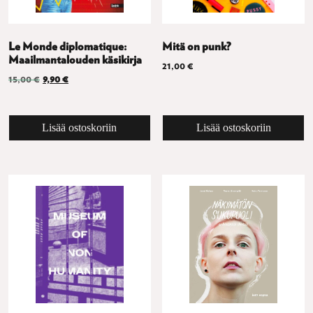
Le Monde diplomatique:
Mitä on punk?
Maailmantalouden käsikirja
21,00
€
Alkuperäinen hinta oli: 15,00 €.
Nykyinen hinta on: 9,90 €.
15,00
€
9,90
€
Lisää ostoskoriin
Lisää ostoskoriin