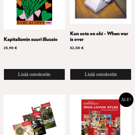
Kun sota on ohi – When war
Kapitalismin suuri illuusio
is over
25,90
€
32,00
€
Lisää ostoskoriin
Lisää ostoskoriin
ALE!