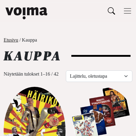
Päävalikko
Siirry sisältöön
Etusivu
/ Kauppa
KAUPPA
Näytetään tulokset 1–16 / 42