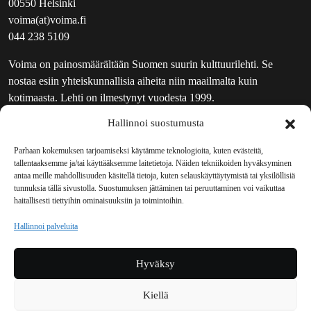
00550 Helsinki
voima(at)voima.fi
044 238 5109
Voima on painosmäärältään Suomen suurin kulttuurilehti. Se
nostaa esiin yhteiskunnallisia aiheita niin maailmalta kuin
kotimaasta. Lehti on ilmestynyt vuodesta 1999.
Hallinnoi suostumusta
TOIMITUS
UUTISKIRJE
Parhaan kokemuksen tarjoamiseksi käytämme teknologioita, kuten evästeitä,
tallentaaksemme ja/tai käyttääksemme laitetietoja. Näiden tekniikoiden hyväksyminen
MAINOSTAJILLE
antaa meille mahdollisuuden käsitellä tietoja, kuten selauskäyttäytymistä tai yksilöllisiä
VASTAMAINOKSET
tunnuksia tällä sivustolla. Suostumuksen jättäminen tai peruuttaminen voi vaikuttaa
haitallisesti tiettyihin ominaisuuksiin ja toimintoihin.
JAKELUPAIKAT
REKISTERISELOSTE
Hallinnoi palveluita
EVÄSTEKÄYTÄNTÖ (EU)
TILAUKSEN PERUUTUSPYYNTÖ
Hyväksy
TILAUSOHJEET JA -EHDOT
Kiellä