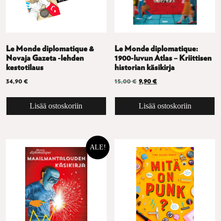
Le Monde diplomatique &
Le Monde diplomatique:
Novaja Gazeta -lehden
1900-luvun Atlas – Kriittisen
kestotilaus
historian käsikirja
Alkuperäinen hinta oli: 15,0
Nykyinen hinta on: 9,
34,90
€
15,00
€
9,90
€
Lisää ostoskoriin
Lisää ostoskoriin
ALE!