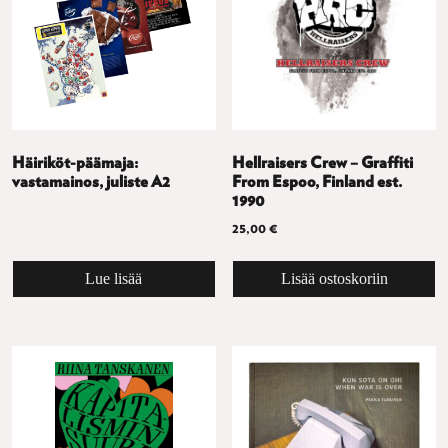
Häiriköt-päämaja:
Hellraisers Crew – Graffiti
vastamainos, juliste A2
From Espoo, Finland est.
1990
25,00
€
Lue lisää
Lisää ostoskoriin