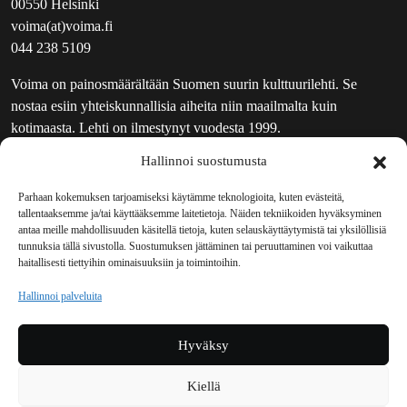
00550 Helsinki
voima(at)voima.fi
044 238 5109
Voima on painosmäärältään Suomen suurin kulttuurilehti. Se
nostaa esiin yhteiskunnallisia aiheita niin maailmalta kuin
kotimaasta. Lehti on ilmestynyt vuodesta 1999.
Hallinnoi suostumusta
TOIMITUS
UUTISKIRJE
Parhaan kokemuksen tarjoamiseksi käytämme teknologioita, kuten evästeitä,
tallentaaksemme ja/tai käyttääksemme laitetietoja. Näiden tekniikoiden hyväksyminen
MAINOSTAJILLE
antaa meille mahdollisuuden käsitellä tietoja, kuten selauskäyttäytymistä tai yksilöllisiä
VASTAMAINOKSET
tunnuksia tällä sivustolla. Suostumuksen jättäminen tai peruuttaminen voi vaikuttaa
haitallisesti tiettyihin ominaisuuksiin ja toimintoihin.
JAKELUPAIKAT
REKISTERISELOSTE
Hallinnoi palveluita
EVÄSTEKÄYTÄNTÖ (EU)
TILAUKSEN PERUUTUSPYYNTÖ
Hyväksy
TILAUSOHJEET JA -EHDOT
Kiellä