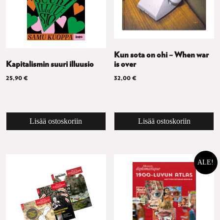
Kun sota on ohi – When war
Kapitalismin suuri illuusio
is over
25,90
€
32,00
€
Lisää ostoskoriin
Lisää ostoskoriin
ALE!