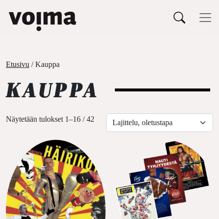
Päävalikko
Siirry sisältöön
Etusivu
/ Kauppa
KAUPPA
Näytetään tulokset 1–16 / 42