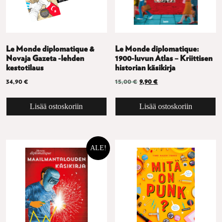
Le Monde diplomatique &
Le Monde diplomatique:
Novaja Gazeta -lehden
1900-luvun Atlas – Kriittisen
kestotilaus
historian käsikirja
Alkuperäinen hinta oli: 15,0
Nykyinen hinta on: 9,
34,90
€
15,00
€
9,90
€
Lisää ostoskoriin
Lisää ostoskoriin
ALE!