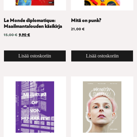
Le Monde diplomatique:
Mitä on punk?
Maailmantalouden käsikirja
21,00
€
Alkuperäinen hinta oli: 15,00 €.
Nykyinen hinta on: 9,90 €.
15,00
€
9,90
€
Lisää ostoskoriin
Lisää ostoskoriin