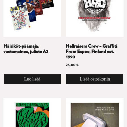
Häiriköt-päämaja:
Hellraisers Crew – Graffiti
vastamainos, juliste A2
From Espoo, Finland est.
1990
25,00
€
Lue lisää
Lisää ostoskoriin