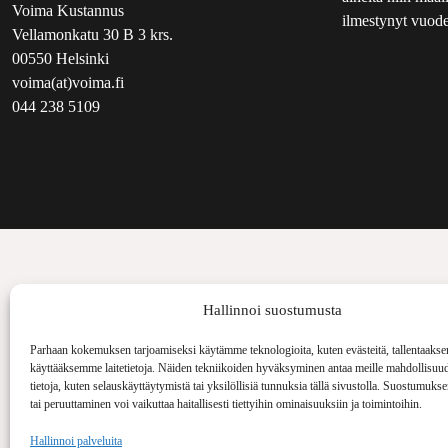
Voima Kustannus
ilmestynyt vuode
Vellamonkatu 30 B 3 krs.
00550 Helsinki
voima(at)voima.fi
044 238 5109
Hallinnoi suostumusta
Parhaan kokemuksen tarjoamiseksi käytämme teknologioita, kuten evästeitä, tallentaakse
käyttääksemme laitetietoja. Näiden tekniikoiden hyväksyminen antaa meille mahdollisuud
tietoja, kuten selauskäyttäytymistä tai yksilöllisiä tunnuksia tällä sivustolla. Suostumuks
tai peruuttaminen voi vaikuttaa haitallisesti tiettyihin ominaisuuksiin ja toimintoihin.
Hallinnoi palveluita