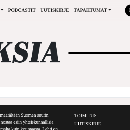
PODCASTIT
UUTISKIRJE
TAPAHTUMAT
KSIA
määrältään Suomen suurin
TOIMITUS
e nostaa esiin yhteiskunnallisia
UUTISKIRJE
lmalta kuin kotimaasta. Lehti on