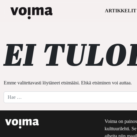
ARTIKKELIT
Päävalikko
Siirry sisältöön
EI TULO
Emme valitettavasti löytäneet etsimääsi. Ehkä etsiminen voi auttaa.
Hae:
Voima on painos
kulttuurilehti. S
aiheita niin maai