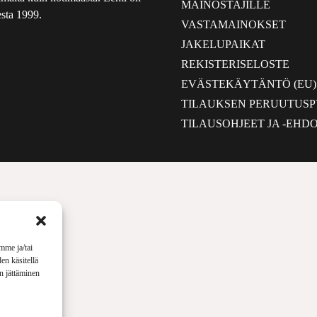
MAINOSTAJILLE
sta 1999.
VASTAMAINOKSET
JAKELUPAIKAT
REKISTERISELOSTE
EVÄSTEKÄYTÄNTÖ (EU)
TILAUKSEN PERUUTUS
TILAUSOHJEET JA -EHD
mme ja/tai
en käsitellä
en jättäminen