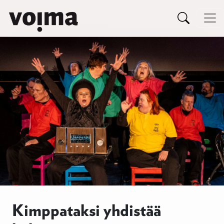
Päävalikko
Siirry sisältöön
Kimppataksi yhdistää