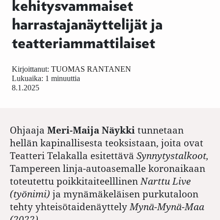
kehitysvammaiset
harrastajanäyttelijät ja
teatteriammattilaiset
Kirjoittanut:
TUOMAS RANTANEN
Lukuaika: 1 minuuttia
8.1.2025
Ohjaaja
Meri-Maija Näykki
tunnetaan
hellän kapinallisesta teoksistaan, joita ovat
Teatteri Telakalla esitettävä
Synnytystalkoot,
Tampereen linja-autoasemalle koronaikaan
toteutettu poikkitaiteelllinen
Narttu Live
(työnimi)
ja mynämäkeläisen purkutaloon
tehty yhteisötaidenäyttely
Mynä-Mynä-Maa
(2022).