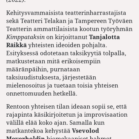
Kehitysvammaisista teatterinharrastajista
sekä Teatteri Telakan ja Tampereen Työväen
Teatterin ammattilaisista kootun työryhmän
Kimppataksin
on kirjoittanut
Tanjalotta
Räikkä
yhteisten ideoiden pohjalta.
Esityksessä odotetaan taksikyytiä tolpalla,
matkustetaan mitä erikoisempiin
määränpäihin, purnataan
taksiuudistuksesta, järjestetään
mielenosoitus ja tuetaan toisia yhteisen
onnettomuuden hetkellä.
Rentoon yhteisen tilan ideaan sopii se, että
rajapinta käsikirjoitetun ja improvisaation
välillä elää koko ajan. Samalla kun
matkantekoa kehystää
Vsevolod
Meyerholdin
biomekaaniset hahmot