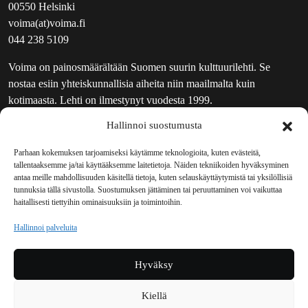
00550 Helsinki
voima(at)voima.fi
044 238 5109
Voima on painosmäärältään Suomen suurin kulttuurilehti. Se
nostaa esiin yhteiskunnallisia aiheita niin maailmalta kuin
kotimaasta. Lehti on ilmestynyt vuodesta 1999.
Hallinnoi suostumusta
TOIMITUS
UUTISKIRJE
Parhaan kokemuksen tarjoamiseksi käytämme teknologioita, kuten evästeitä,
tallentaaksemme ja/tai käyttääksemme laitetietoja. Näiden tekniikoiden hyväksyminen
MAINOSTAJILLE
antaa meille mahdollisuuden käsitellä tietoja, kuten selauskäyttäytymistä tai yksilöllisiä
VASTAMAINOKSET
tunnuksia tällä sivustolla. Suostumuksen jättäminen tai peruuttaminen voi vaikuttaa
haitallisesti tiettyihin ominaisuuksiin ja toimintoihin.
JAKELUPAIKAT
REKISTERISELOSTE
Hallinnoi palveluita
EVÄSTEKÄYTÄNTÖ (EU)
TILAUKSEN PERUUTUSPYYNTÖ
Hyväksy
TILAUSOHJEET JA -EHDOT
Kiellä