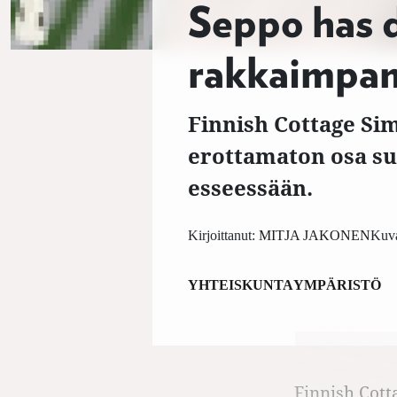
Seppo has d
rakkaimp
Finnish Cottage Sim
erottamaton osa su
esseessään.
Kirjoittanut:
MITJA JAKONEN
Kuva
YHTEISKUNTA
YMPÄRISTÖ
Finnish Cott