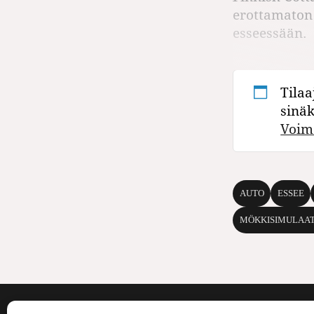
erottamaton 
esseessään.
Tilaa
sinä
Voim
AUTO
ESSEE
MÖKKISIMULAAT
Voima on painos