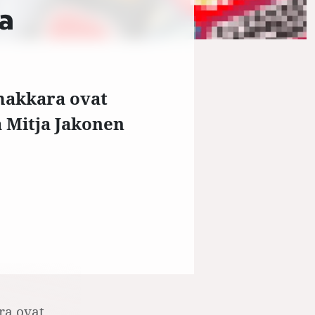
a
 makkara ovat
 Mitja Jakonen
ra ovat