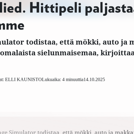
ied. Hittipeli paljasta
amme
ulator todistaa, että mökki, auto ja
omalaista sielunmaisemaa, kirjoittaa
t:
ELLI KAUNISTO
Lukuaika: 4 minuuttia
14.10.2025
age Simulator todistaa, että mökki, auto ja makka