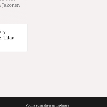
a Jakonen
ity
e.
Tilaa
Voima sosiaalisessa mediassa