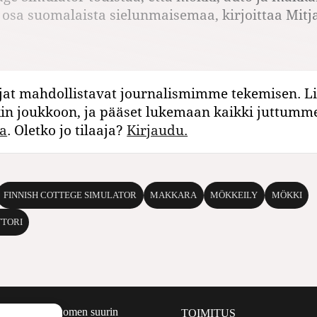
osa suomalaista sielunmaisemaa, kirjoittaa Mitj
jat mahdollistavat journalismimme tekemisen. Li
kin joukkoon, ja pääset lukemaan kaikki juttumm
a
. Oletko jo tilaaja?
Kirjaudu.
FINNISH COTTEGE SIMULATOR
MAKKARA
MÖKKEILY
MÖKKI
TORI
määrältään Suomen suurin
TOIMITUS