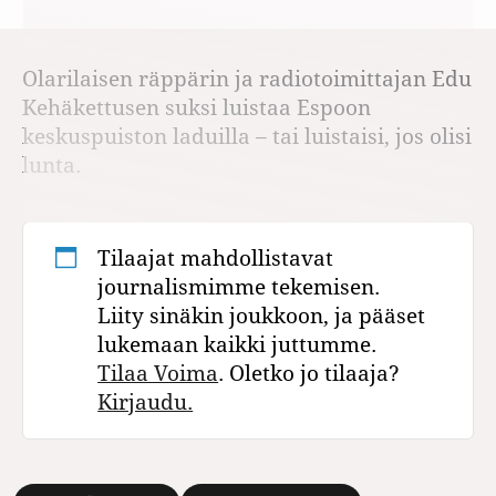
Olarilaisen räppärin ja radiotoimittajan Edu
Kehäkettusen suksi luistaa Espoon
keskuspuiston laduilla – tai luistaisi, jos olisi
lunta.
Tilaajat mahdollistavat
journalismimme tekemisen.
Liity sinäkin joukkoon, ja pääset
lukemaan kaikki juttumme.
Tilaa Voima
. Oletko jo tilaaja?
Kirjaudu.