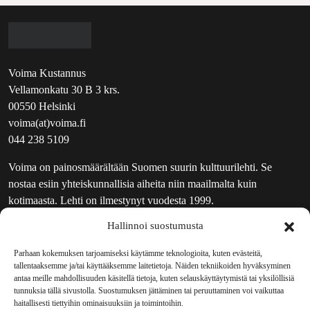
Voima Kustannus
Vellamonkatu 30 B 3 krs.
00550 Helsinki
voima(at)voima.fi
044 238 5109
Voima on painosmäärältään Suomen suurin kulttuurilehti. Se
nostaa esiin yhteiskunnallisia aiheita niin maailmalta kuin
kotimaasta. Lehti on ilmestynyt vuodesta 1999.
Hallinnoi suostumusta
TOIMITUS
UUTISKIRJE
Parhaan kokemuksen tarjoamiseksi käytämme teknologioita, kuten evästeitä,
tallentaaksemme ja/tai käyttääksemme laitetietoja. Näiden tekniikoiden hyväksyminen
MAINOSTAJILLE
antaa meille mahdollisuuden käsitellä tietoja, kuten selauskäyttäytymistä tai yksilöllisiä
VASTAMAINOKSET
tunnuksia tällä sivustolla. Suostumuksen jättäminen tai peruuttaminen voi vaikuttaa
haitallisesti tiettyihin ominaisuuksiin ja toimintoihin.
JAKELUPAIKAT