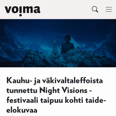
Päävalikko
Siirry sisältöön
Kauhu- ja väkivaltaleffoista
tunnettu Night Visions -
festivaali taipuu kohti taide-
elokuvaa