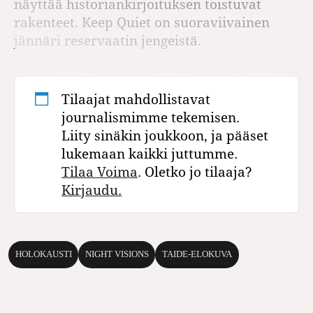
näyttää historiankirjoituksen toistuvat
rakenteet. Keep Quiet on suoraviivainen
jännäri reservaatin jengeistä.
Tilaajat mahdollistavat
journalismimme tekemisen.
Liity sinäkin joukkoon, ja pääset
lukemaan kaikki juttumme.
Tilaa Voima
. Oletko jo tilaaja?
Kirjaudu.
HOLOKAUSTI
NIGHT VISIONS
TAIDE-ELOKUVA