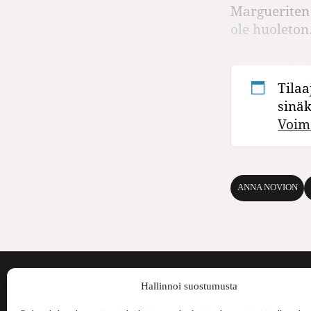
Margueriten 
ole huoleton
Tilaa
sinä
Voim
ANNA NOVION
Voima on painos
Hallinnoi suostumusta
kulttuurilehti. S
aiheita niin maai