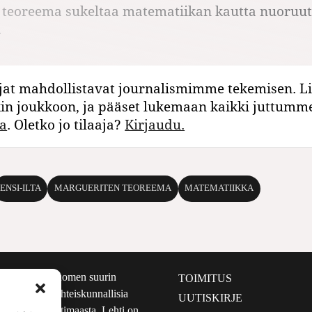
teoreema sukeltaa matematiikan kautta nuoruute
.
jat mahdollistavat journalismimme tekemisen. Li
kin joukkoon, ja pääset lukemaan kaikki juttumm
a
. Oletko jo tilaaja?
Kirjaudu.
ENSI-ILTA
MARGUERITEN TEOREEMA
MATEMATIIKKA
määrältään Suomen suurin
TOIMITUS
e nostaa esiin yhteiskunnallisia
UUTISKIRJE
lmalta kuin kotimaasta. Lehti on