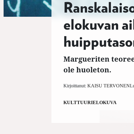
Ranskalais
elokuvan ai
huipputaso
Margueriten teoree
ole huoleton.
Kirjoittanut:
KAISU TERVONEN
Lu
KULTTUURI
ELOKUVA