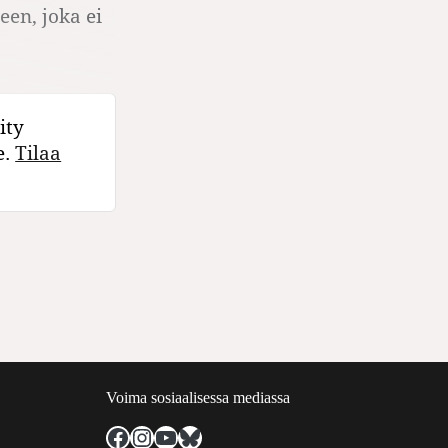
en, joka ei
ity
e.
Tilaa
Voima sosiaalisessa mediassa
Facebook
Instagram
YouTube
Bluesky