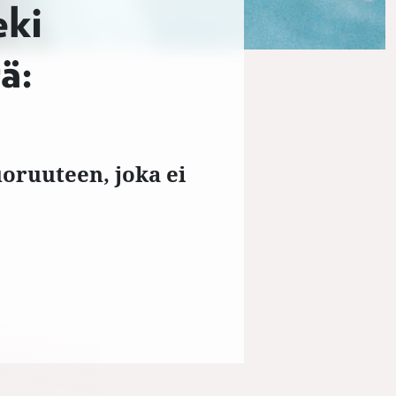
eki
ä:
oruuteen, joka ei