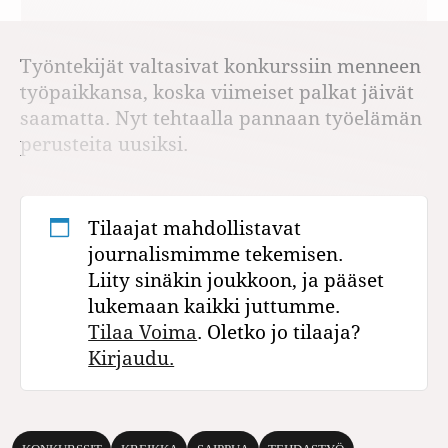
Työntekijät valtasivat konkurssiin menneen
työpaikkansa, koska viimeiset palkat jäivät
saamatta. Nyt tehtaalla pannaan työelämän
perusteita uusiksi.
Tilaajat mahdollistavat
journalismimme tekemisen.
Liity sinäkin joukkoon, ja pääset
lukemaan kaikki juttumme.
Tilaa Voima
. Oletko jo tilaaja?
Kirjaudu.