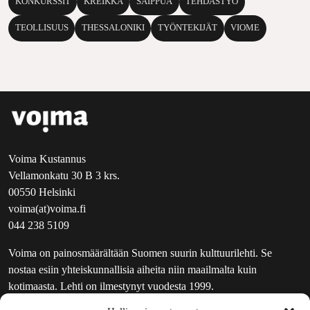
KONKURSSIT
KREIKKA
SAIPPUA
TEHDASTYÖ
TEOLLISUUS
THESSALONIKI
TYÖNTEKIJÄT
VIOME
Voima Kustannus
Vellamonkatu 30 B 3 krs.
00550 Helsinki
voima(at)voima.fi
044 238 5109
Voima on painosmäärältään Suomen suurin kulttuurilehti. Se
nostaa esiin yhteiskunnallisia aiheita niin maailmalta kuin
kotimaasta. Lehti on ilmestynyt vuodesta 1999.