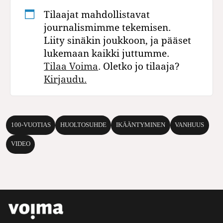
Tilaajat mahdollistavat
journalismimme tekemisen.
Liity sinäkin joukkoon, ja pääset
lukemaan kaikki juttumme.
Tilaa Voima
. Oletko jo tilaaja?
Kirjaudu.
100-VUOTIAS
HUOLTOSUHDE
IKÄÄNTYMINEN
VANHUUS
VIDEO