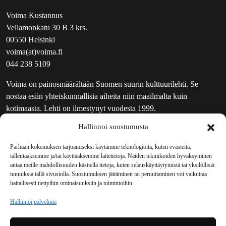
Voima Kustannus
Vellamonkatu 30 B 3 krs.
00550 Helsinki
voima(at)voima.fi
044 238 5109
Voima on painosmäärältään Suomen suurin kulttuurilehti. Se
nostaa esiin yhteiskunnallisia aiheita niin maailmalta kuin
kotimaasta. Lehti on ilmestynyt vuodesta 1999.
Hallinnoi suostumusta
TOIMITUS
UUTISKIRJE
Parhaan kokemuksen tarjoamiseksi käytämme teknologioita, kuten evästeitä,
tallentaaksemme ja/tai käyttääksemme laitetietoja. Näiden tekniikoiden hyväksyminen
MAINOSTAJILLE
antaa meille mahdollisuuden käsitellä tietoja, kuten selauskäyttäytymistä tai yksilöllisiä
VASTAMAINOKSET
tunnuksia tällä sivustolla. Suostumuksen jättäminen tai peruuttaminen voi vaikuttaa
haitallisesti tiettyihin ominaisuuksiin ja toimintoihin.
JAKELUPAIKAT
REKISTERISELOSTE
Hallinnoi palveluita
EVÄSTEKÄYTÄNTÖ (EU)