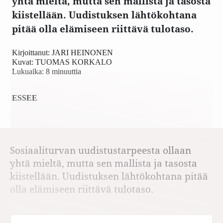
yhtä mieltä, mutta sen mallista ja tasosta
kiistellään. Uudistuksen lähtökohtana
pitää olla elämiseen riittävä tulotaso.
Kirjoittanut:
JARI HEINONEN
Kuvat:
TUOMAS KORKALO
Lukuaika: 8 minuuttia
ESSEE
Sosiaaliturvan uudistustarpeesta ollaan
yhtä mieltä, mutta sen mallista ja tasosta
kiistellään. Uudistuksen lähtökohtana pitää
olla elämiseen riittävä tulotaso.