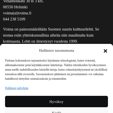
Vellamonkatu 30 B 3 krs.
00550 Helsinki
voima(at)voima.fi
044 238 5109
Voima on painosmäärältään Suomen suurin kulttuurilehti. Se
nostaa esiin yhteiskunnallisia aiheita niin maailmalta kuin
kotimaasta. Lehti on ilmestynyt vuodesta 1999.
Hallinnoi suostumusta
TOIMITUS
UUTISKIRJE
Parhaan kokemuksen tarjoamiseksi käytämme teknologioita, kuten evästeitä,
tallentaaksemme ja/tai käyttääksemme laitetietoja. Näiden tekniikoiden hyväksyminen
MAINOSTAJILLE
antaa meille mahdollisuuden käsitellä tietoja, kuten selauskäyttäytymistä tai yksilöllisiä
VASTAMAINOKSET
tunnuksia tällä sivustolla. Suostumuksen jättäminen tai peruuttaminen voi vaikuttaa
haitallisesti tiettyihin ominaisuuksiin ja toimintoihin.
JAKELUPAIKAT
REKISTERISELOSTE
Hallinnoi palveluita
EVÄSTEKÄYTÄNTÖ (EU)
TILAUKSEN PERUUTUSPYYNTÖ
Hyväksy
TILAUSOHJEET JA -EHDOT
Kiellä