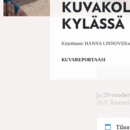
KUVAKOLL
KYLÄSSÄ
Kirjoittanut:
HANNA LINNOVE
Ku
KUVAREPORTAASI
Jo 20-vuoden 
26.5. Rautat
Tilaa