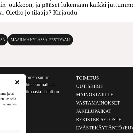
kin joukkoon, ja pääset lukemaan kaikki juttumm
a
. Oletko jo tilaaja?
Kirjaudu.
SSÄ
MAAILMA KYLÄSSÄ -FESTIVAALI
määrältään Suomen suurin
TOIMITUS
e nostaa esiin yhteiskunnallisia
UUTISKIRJE
lmalta kuin kotimaasta. Lehti on
mme ja/tai
MAINOSTAJILLE
sta 1999.
en käsitellä
VASTAMAINOKSET
en jättäminen
JAKELUPAIKAT
REKISTERISELOSTE
EVÄSTEKÄYTÄNTÖ (EU)