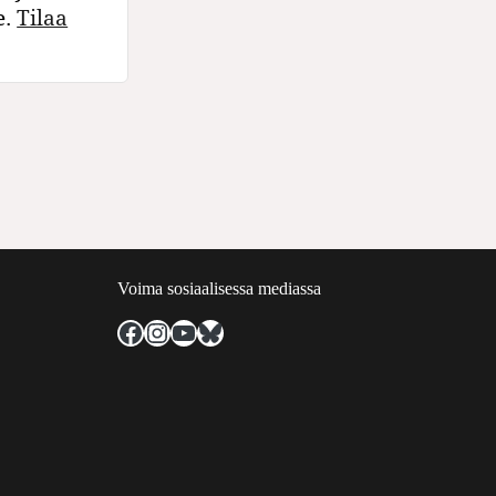
e.
Tilaa
Voima sosiaalisessa mediassa
Facebook
Instagram
YouTube
Bluesky