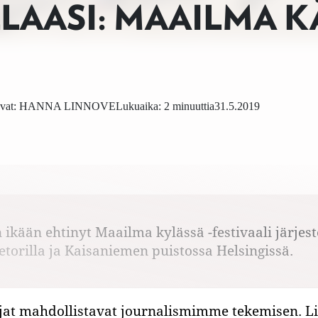
AASI: MAAILMA K
vat:
HANNA LINNOVE
Lukuaika: 2 minuuttia
31.5.2019
ikään ehtinyt Maailma kylässä -festivaali järjeste
ietorilla ja Kaisaniemen puistossa Helsingissä.
jat mahdollistavat journalismimme tekemisen. Li