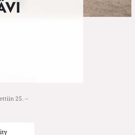
ÄVI
ttiin 25. –
ity