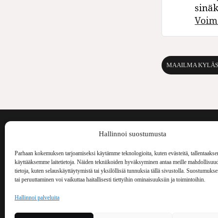
sinä
Voim
MAAILMA KYLÄ
Voima on painos
Hallinnoi suostumusta
kulttuurilehti. S
aiheita niin maai
Parhaan kokemuksen tarjoamiseksi käytämme teknologioita, kuten evästeitä, tallentaakse
Voima Kustannus
ilmestynyt vuode
käyttääksemme laitetietoja. Näiden tekniikoiden hyväksyminen antaa meille mahdollisuud
Vellamonkatu 30 B 3 krs.
tietoja, kuten selauskäyttäytymistä tai yksilöllisiä tunnuksia tällä sivustolla. Suostumuks
tai peruuttaminen voi vaikuttaa haitallisesti tiettyihin ominaisuuksiin ja toimintoihin.
00550 Helsinki
voima(at)voima.fi
Hallinnoi palveluita
044 238 5109