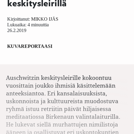
keskitysleirillä
Kirjoittanut:
MIKKO IJÄS
Lukuaika: 4 minuuttia
26.2.2019
KUVAREPORTAASI
Auschwitzin keskitysleirille kokoontuu
vuosittain joukko ihmisiä käsittelemään
anteeksiantoa. Eri kansalaisuuksista,
uskonnoista ja kulttuureista muodostuva
ryhmä istuu retriitin päivät hiljaisessa
meditaatiossa Birkenaun valintalaiturilla.
He lukevat siellä murhattujen nimilistoja
ääneen ja osallistuvat eri uskontokuntien