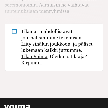
seremonioihin. Aamuisin he vaihtavat
tuntemuksiaan pienryhmissä.
Tilaajat mahdollistavat
journalismimme tekemisen.
Liity sinäkin joukkoon, ja pääset
lukemaan kaikki juttumme.
Tilaa Voima
. Oletko jo tilaaja?
Kirjaudu.