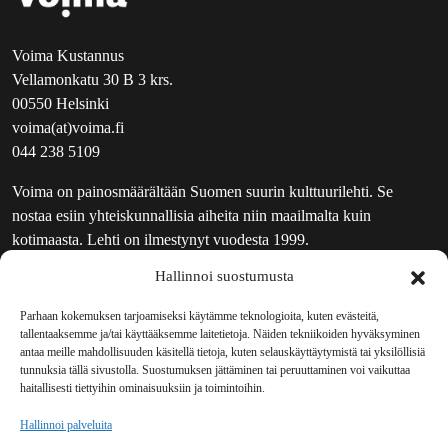
Voima Kustannus
Vellamonkatu 30 B 3 krs.
00550 Helsinki
voima(at)voima.fi
044 238 5109
Voima on painosmäärältään Suomen suurin kulttuurilehti. Se
nostaa esiin yhteiskunnallisia aiheita niin maailmalta kuin
kotimaasta. Lehti on ilmestynyt vuodesta 1999.
Hallinnoi suostumusta
TOIMITUS
UUTISKIRJE
Parhaan kokemuksen tarjoamiseksi käytämme teknologioita, kuten evästeitä,
tallentaaksemme ja/tai käyttääksemme laitetietoja. Näiden tekniikoiden hyväksyminen
MAINOSTAJILLE
antaa meille mahdollisuuden käsitellä tietoja, kuten selauskäyttäytymistä tai yksilöllisiä
VASTAMAINOKSET
tunnuksia tällä sivustolla. Suostumuksen jättäminen tai peruuttaminen voi vaikuttaa
haitallisesti tiettyihin ominaisuuksiin ja toimintoihin.
JAKELUPAIKAT
REKISTERISELOSTE
Hallinnoi palveluita