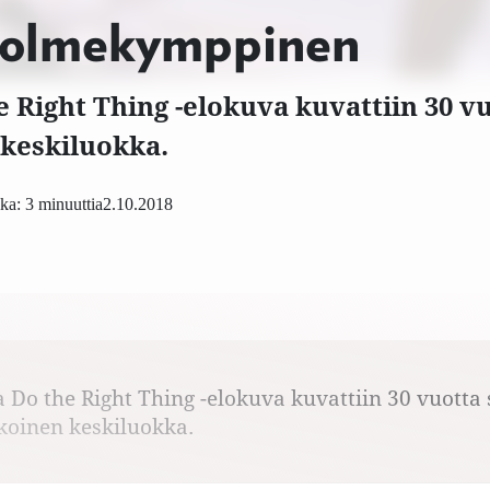
kolmekymppinen
e Right Thing -elokuva kuvattiin 30 vu
keskiluokka.
ka: 3 minuuttia
2.10.2018
a Do the Right Thing -elokuva kuvattiin 30 vuotta 
koinen keskiluokka.