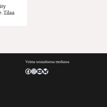
ity
e.
Tilaa
Voima sosiaalisessa mediassa
Facebook
Instagram
YouTube
Bluesky