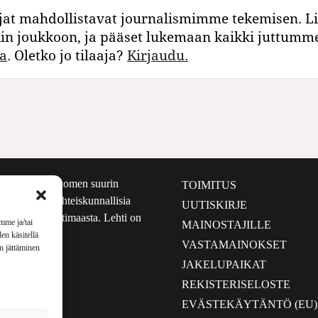
jat mahdollistavat journalismimme tekemisen. Li
kin joukkoon, ja pääset lukemaan kaikki juttumm
a
. Oletko jo tilaaja?
Kirjaudu.
määrältään Suomen suurin
TOIMITUS
e nostaa esiin yhteiskunnallisia
UUTISKIRJE
lmalta kuin kotimaasta. Lehti on
mme ja/tai
MAINOSTAJILLE
sta 1999.
en käsitellä
VASTAMAINOKSET
en jättäminen
JAKELUPAIKAT
REKISTERISELOSTE
EVÄSTEKÄYTÄNTÖ (EU)