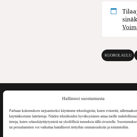
Tilaa
sinä
Voim
KUOROLAULU
Voima on painos
Hallinnoi suostumusta
kulttuurilehti. S
aiheita niin maai
Parhaan kokemuksen tarjoamiseksi käytämme teknologioita, kuten evästeitä, tallentaakse
Voima Kustannus
ilmestynyt vuode
käyttääksemme laitetietoja. Näiden tekniikoiden hyväksyminen antaa meille mahdollisuud
Vellamonkatu 30 B 3 krs.
tietoja, kuten selauskäyttäytymistä tai yksilöllisiä tunnuksia tällä sivustolla. Suostumuks
tai peruuttaminen voi vaikuttaa haitallisesti tiettyihin ominaisuuksiin ja toimintoihin.
00550 Helsinki
voima(at)voima.fi