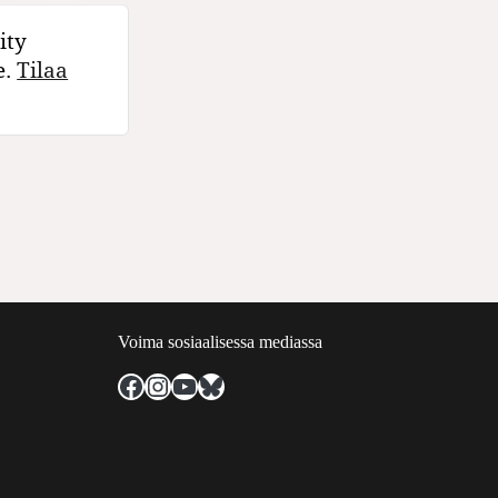
ity
e.
Tilaa
Voima sosiaalisessa mediassa
Facebook
Instagram
YouTube
Bluesky