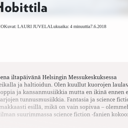
obittila
HO
Kuvat:
LAURI JUVELA
Lukuaika: 4 minuuttia
7.6.2018
sena iltapäivänä Helsingin Messukeskuksessa
ikalla ja haltioidun. Olen kuullut kuorojen laula
 poppia ja kansanmusiikkia mutta en ikinä ennen 
sarjojen tunnusmusiikkia. Fantasia ja science fict
makkaasti esillä, mikä on vain sopivaa – olemm
ilman suurimmassa ­science fiction -fanien koko