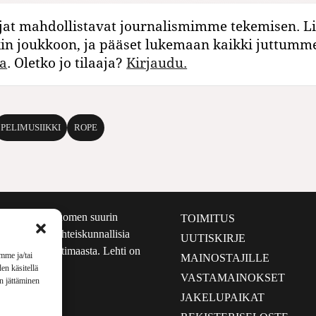
jat mahdollistavat journalismimme tekemisen. Li
kin joukkoon, ja pääset lukemaan kaikki juttumm
a
. Oletko jo tilaaja?
Kirjaudu.
PELIMUSIIKKI
ROPE
määrältään Suomen suurin
TOIMITUS
e nostaa esiin yhteiskunnallisia
UUTISKIRJE
lmalta kuin kotimaasta. Lehti on
mme ja/tai
MAINOSTAJILLE
sta 1999.
en käsitellä
VASTAMAINOKSET
en jättäminen
JAKELUPAIKAT