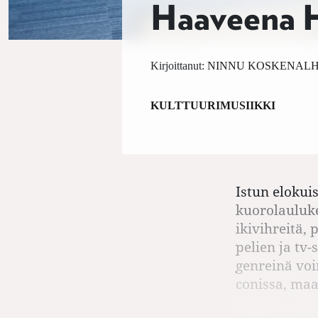
Haaveena H
Kirjoittanut:
NINNU KOSKENAL
KULTTUURI
MUSIIKKI
Istun elokui
kuorolauluke
ikivihreitä,
pelien ja tv-
genreinä voi
conissa, maa