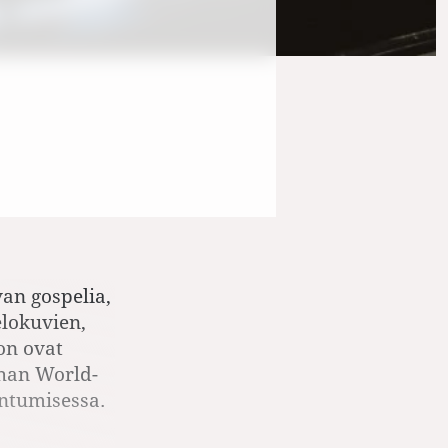
van gospelia,
elokuvien,
ion ovat
ehan World­
ontumisessa.