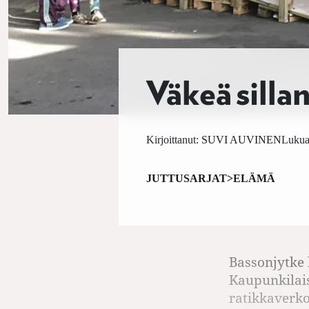
Väkeä sillan
Kirjoittanut:
SUVI AUVINEN
Lukuai
JUTTUSARJAT>ELÄMÄ
Bassonjytke 
Kaupunkilais
ratikkaverko