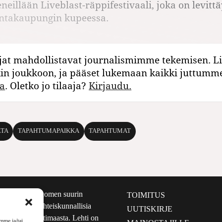
neillään Liveblast-räppifestivaali, joka on levitt
antakaupungin kupeessa.
jat mahdollistavat journalismimme tekemisen. Li
kin joukkoon, ja pääset lukemaan kaikki juttumm
a
. Oletko jo tilaaja?
Kirjaudu.
LTA
TAPAHTUMAPAIKKA
TAPAHTUMAT
määrältään Suomen suurin
TOIMITUS
e nostaa esiin yhteiskunnallisia
UUTISKIRJE
lmalta kuin kotimaasta. Lehti on
mme ja/tai