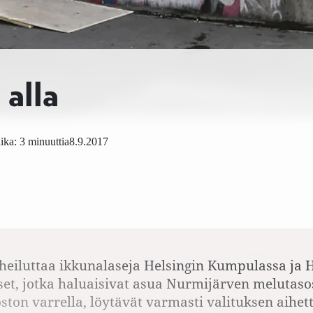
 alla
ka: 3 minuuttia
8.9.2017
heiluttaa ikkunalaseja Helsingin Kumpulassa ja
et, jotka haluaisivat asua Nurmijärven melutaso
ston varrella, löytävät varmasti valituksen aihet