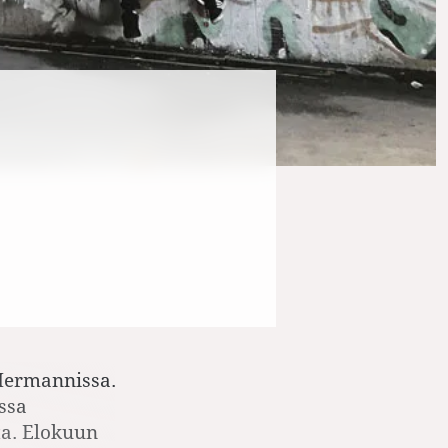
 Hermannissa.
ssa
ta. Elokuun