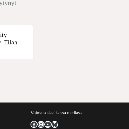
äytynyt
ity
e.
Tilaa
Voima sosiaalisessa mediassa
Facebook
Instagram
YouTube
Bluesky