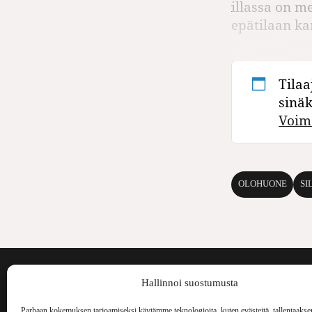
illassa on me
epätilaan k
Tilaa
sinä
Voim
OLOHUONE
SI
Voima on painos
Hallinnoi suostumusta
kulttuurilehti. S
aiheita niin maai
Parhaan kokemuksen tarjoamiseksi käytämme teknologioita, kuten evästeitä, tallentaakse