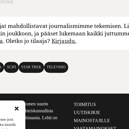
nemme.
jat mahdollistavat journalismimme tekemisen. Li
kin joukkoon, ja pääset lukemaan kaikki juttumm
a
. Oletko jo tilaaja?
Kirjaudu.
A
SCIFI
STAR TREK
TELEVISIO
määrältään Suomen suurin
TOIMITUS
e nostaa esiin yhteiskunnallisia
UUTISKIRJE
lmalta kuin kotimaasta. Lehti on
mme ja/tai
MAINOSTAJILLE
sta 1999.
en käsitellä
VASTAMAINOKSET