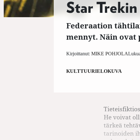
Star Trekin
Federaation tähtil
mennyt. Näin ovat 
Kirjoittanut:
MIKE POHJOLA
Lukua
KULTTUURI
ELOKUVA
Tieteisfiktio
He voivat ol
tärkeä tehtä
tarinoiden 