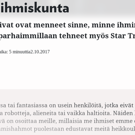
 ihmiskunta
aivat ovat menneet sinne, minne ihmi
parhaimmillaan tehneet myös Star Tre
ika: 5 minuuttia
2.10.2017
ssa tai fantasiassa on usein henkilöitä, jotka eivät
la robotteja, alieneita tai vaikka haltioita. Näid
vä on osoittaa meille, millaisia me ihmiset emme 
ihmishahmot puolestaan edustavat meitä heikko