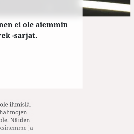
nen ei ole aiemmin
k -sarjat.
 ole ihmisiä.
en hahmojen
ole. Näiden
uksinemme ja