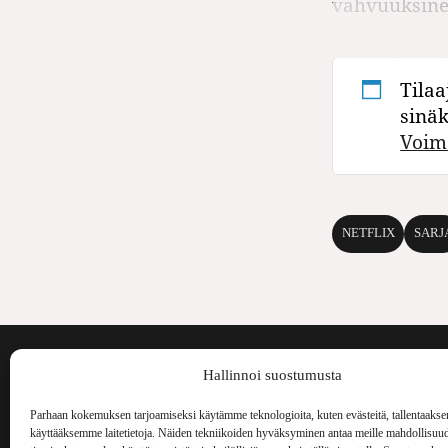
vahvuuk­si­
Tilaa
sinä
Voim
NETFLIX
SARJ
Voima on painos
Hallinnoi suostumusta
kulttuurilehti. S
aiheita niin maai
Parhaan kokemuksen tarjoamiseksi käytämme teknologioita, kuten evästeitä, tallentaakse
Voima Kustannus
ilmestynyt vuode
käyttääksemme laitetietoja. Näiden tekniikoiden hyväksyminen antaa meille mahdollisuud
Vellamonkatu 30 B 3 krs.