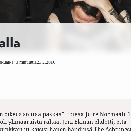
alla
kuaika: 3 minuuttia
25.2.2016
n oikeus soittaa paskaa”, toteaa Juice Normaali. 
oli ylimääräistä rahaa. Joni Ekman ehdotti, että
nkkari julkaisisi hänen bändinsä The ­Achtungsi