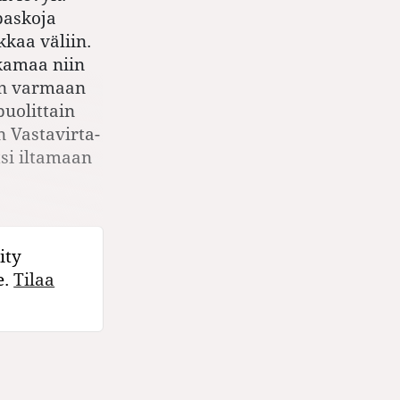
 paskoja
kaa väliin.
 kamaa niin
ten varmaan
puolittain
n Vastavirta-
tsi iltamaan
ity
e.
Tilaa