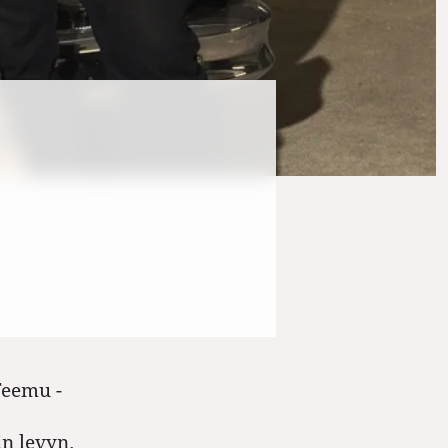
Teemu ­
n levyn.