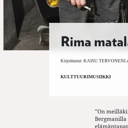
Rima matal
Kirjoittanut:
KAISU TERVONEN
Lu
KULTTUURI
MUSIIKKI
”On meilläki
Bergmanilla 
elämäntapapu