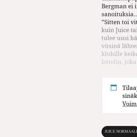
Bergman ei in
sanoituksia…
”Sitten toi 
kuin Juice ta
tulee uusi b
vitsinä läht
klubille kei
bändin, joka
Tilaa
sinä
Voim
JUICE NORMAAL