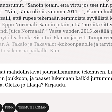
nostunut. ”Sanoin jotain, että vittu jos teet niin
” ”Niin, tämä oli siis vuonna 2011…”, Ekman huik
vitsaili, että rupee tekemään semmoista syvällistä
i Eppu Normaali. Sanoin jotain, että ’no siitä sit
ändi Juice Normaali’.” Vasta vuoden 2015 kesällä 
enyt idea konkretisoitui. Ekman järjesti Tamperee
kan A. Takalo ja Takavalot -kokoonpanolle ja tarvi
 toisi kansaa paikalle. Kun
jat mahdollistavat journalismimme tekemisen. Li
kin joukkoon, ja pääset lukemaan kaikki juttumm
a
. Oletko jo tilaaja?
Kirjaudu.
I
PUNK
TEEMU BERGMAN