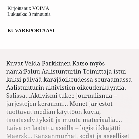
Kirjoittanut:
VOIMA
Lukuaika: 3 minuuttia
KUVAREPORTAASI
Kuvat Velda Parkkinen Katso myös
nämä:Paluu Aalistunturiin Toimittaja istui
kaksi päivää käräjäoikeudessa seuraamassa
Aalistunturin aktivistien oikeudenkäyntiä.
Salissa…Aktivismi tukee journalismia –
järjestöjen keräämä… Monet järjestöt
tuottavat median käyttöön kuvia,
taustaselvityksiä ja muuta materiaalia.…
Laiva on lastattu aseilla – logistiikkajätti
Maersk… Kansanmurhat, sodat ja aseelliset