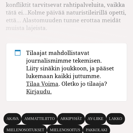
konfliktit tarvitsevat rahtipalveluita, vaikka
tätä ei…Kolme päivää naturistileirillä opetti,
että… Alastomuuden tunne erottaa meidät
muista lajeista.
Tilaajat mahdollistavat
journalismimme tekemisen.
Liity sinäkin joukkoon, ja pääset
lukemaan kaikki juttumme.
Tilaa Voima
. Oletko jo tilaaja?
Kirjaudu.
AKAVA
AMMATTILIITTO
ARKIPYHÄT
AY-LIIKE
LAKKO
MIELENOSOITUKSET
MIELENOSOITUS
PAKKOLAKI