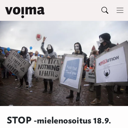
Päävalikko
Siirry sisältöön
STOP -mielenosoitus 18.9.