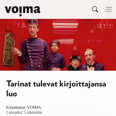
Päävalikko
Siirry sisältöön
Tarinat tulevat kirjoittajansa
luo
Kirjoittanut:
VOIMA
Lukuaika: 5 minuuttia