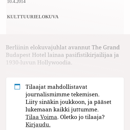
10.4.2014
KULTTUURI
ELOKUVA
Berliinin elokuvajuhlat avannut The Grand
Budapest Hotel lainaa pasifistikirjailijaa ja
1930-luvun Hollywoodia.
Tilaajat mahdollistavat
journalismimme tekemisen.
Liity sinäkin joukkoon, ja pääset
lukemaan kaikki juttumme.
Tilaa Voima
. Oletko jo tilaaja?
Kirjaudu.