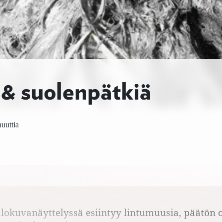
a & suolenpätkiä
uuttia
okuvanäyttelyssä esiintyy lintumuusia, päätön 