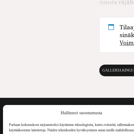
suusta räjäh
Tilaa
sinä
Voim
GALLERIA KINGI
Voima on painos
Hallinnoi suostumusta
kulttuurilehti. S
aiheita niin maai
Parhaan kokemuksen tarjoamiseksi käytämme teknologioita, kuten evästeitä, tallentaakse
Voima Kustannus
ilmestynyt vuode
käyttääksemme laitetietoja. Näiden tekniikoiden hyväksyminen antaa meille mahdollisuud