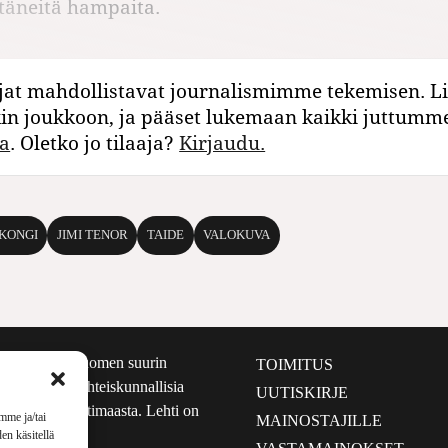
täneitä hampaita.
jat mahdollistavat journalismimme tekemisen. Li
kin joukkoon, ja pääset lukemaan kaikki juttumm
a
. Oletko jo tilaaja?
Kirjaudu.
 KONGI
JIMI TENOR
TAIDE
VALOKUVA
määrältään Suomen suurin
TOIMITUS
e nostaa esiin yhteiskunnallisia
UUTISKIRJE
lmalta kuin kotimaasta. Lehti on
mme ja/tai
MAINOSTAJILLE
sta 1999.
en käsitellä