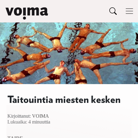
Päävalikko
Siirry sisältöön
Taitouintia miesten kesken
Kirjoittanut:
VOIMA
Lukuaika: 4 minuuttia