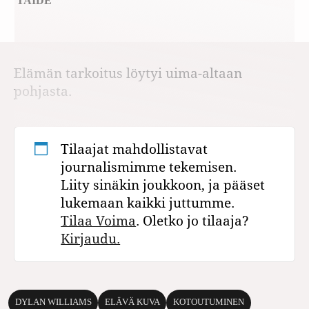
TAIDE
Elämän tarkoitus löytyi uima-altaan
pohjasta.
Tilaajat mahdollistavat
journalismimme tekemisen.
Liity sinäkin joukkoon, ja pääset
lukemaan kaikki juttumme.
Tilaa Voima
. Oletko jo tilaaja?
Kirjaudu.
DYLAN WILLIAMS
ELÄVÄ KUVA
KOTOUTUMINEN