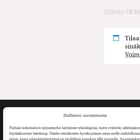
Milloin FB-k
Tilaa
sinä
Voim
Voima on painos
Hallinnoi suostumusta
kulttuurilehti. S
aiheita niin maai
Parhaan kokemuksen tarjoamiseksi käytämme teknologioita, kuten evästeitä, tallentaakse
Voima Kustannus
ilmestynyt vuode
käyttääksemme laitetietoja. Näiden tekniikoiden hyväksyminen antaa meille mahdollisuud
Vellamonkatu 30 B 3 krs.
tietoja, kuten selauskäyttäytymistä tai yksilöllisiä tunnuksia tällä sivustolla. Suostumuks