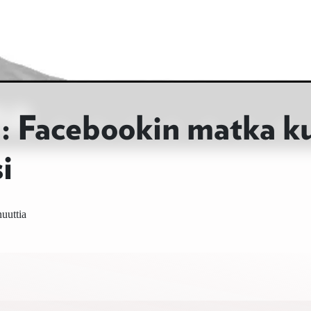
 Facebookin matka k
i
uuttia