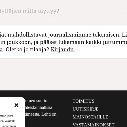
äyttäjien mitta täyttyy?
jat mahdollistavat journalismimme tekemisen. Li
kin joukkoon, ja pääset lukemaan kaikki juttumm
a
. Oletko jo tilaaja?
Kirjaudu.
määrältään Suomen suurin
TOIMITUS
e nostaa esiin yhteiskunnallisia
UUTISKIRJE
lmalta kuin kotimaasta. Lehti on
mme ja/tai
MAINOSTAJILLE
sta 1999.
en käsitellä
VASTAMAINOKSET
en jättäminen