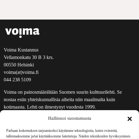
Voima Kustannus
Vellamonkatu 30 B 3 krs.
00550 Helsinki
voima(at)voima.fi
044 238 5109
Voima on painosmäärältään Suomen suurin kulttuurilehti. Se
nostaa esiin yhteiskunnallisia aiheita niin maailmalta kuin
kotimaasta. Lehti on ilmestynyt vuodesta 1999.
Hallinnoi suostumusta
TOIMITUS
UUTISKIRJE
Parhaan kokemuksen tarjoamiseksi käytämme teknologioita, kuten evästeitä,
tallentaaksemme ja/tai käyttääksemme laitetietoja. Näiden tekniikoiden hyväksyminen
MAINOSTAJILLE