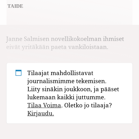
TAIDE
Janne Salmisen novellikokoelman ihmiset
eivät yritäkään paeta vankiloistaan.
Tilaajat mahdollistavat
journalismimme tekemisen.
Liity sinäkin joukkoon, ja pääset
lukemaan kaikki juttumme.
Tilaa Voima
. Oletko jo tilaaja?
Kirjaudu.