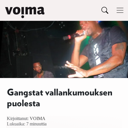
Päävalikko
Siirry sisältöön
Gangstat vallankumouksen
puolesta
Kirjoittanut:
VOIMA
Lukuaika: 7 minuuttia