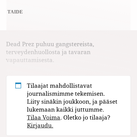
TAIDE
Dead Prez puhuu gangstereista,
terveydenhuollosta ja tavaran
vapauttamisesta.
Tilaajat mahdollistavat
journalismimme tekemisen.
Liity sinäkin joukkoon, ja pääset
lukemaan kaikki juttumme.
Tilaa Voima
. Oletko jo tilaaja?
Kirjaudu.